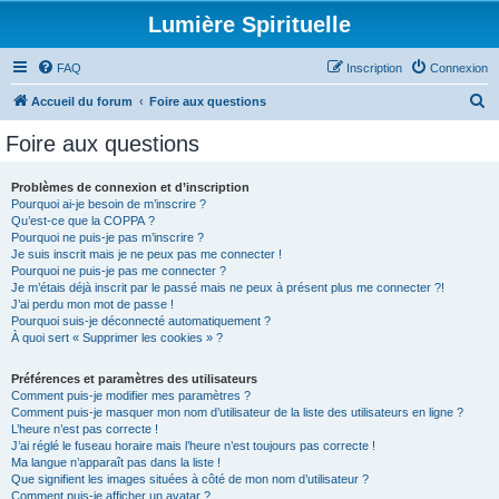
Lumière Spirituelle
FAQ
Inscription
Connexion
R
Accueil du forum
Foire aux questions
e
Foire aux questions
c
h
Problèmes de connexion et d’inscription
Pourquoi ai-je besoin de m’inscrire ?
e
Qu’est-ce que la COPPA ?
r
Pourquoi ne puis-je pas m’inscrire ?
Je suis inscrit mais je ne peux pas me connecter !
c
Pourquoi ne puis-je pas me connecter ?
Je m’étais déjà inscrit par le passé mais ne peux à présent plus me connecter ?!
h
J’ai perdu mon mot de passe !
e
Pourquoi suis-je déconnecté automatiquement ?
À quoi sert « Supprimer les cookies » ?
r
Préférences et paramètres des utilisateurs
Comment puis-je modifier mes paramètres ?
Comment puis-je masquer mon nom d’utilisateur de la liste des utilisateurs en ligne ?
L’heure n’est pas correcte !
J’ai réglé le fuseau horaire mais l’heure n’est toujours pas correcte !
Ma langue n’apparaît pas dans la liste !
Que signifient les images situées à côté de mon nom d’utilisateur ?
Comment puis-je afficher un avatar ?