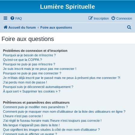
Lumière Spirituelle
FAQ
Inscription
Connexion
R
Accueil du forum
Foire aux questions
e
Foire aux questions
c
h
Problèmes de connexion et d’inscription
Pourquoi ai-je besoin de m’inscrire ?
e
Qu’est-ce que la COPPA ?
r
Pourquoi ne puis-je pas m’inscrire ?
Je suis inscrit mais je ne peux pas me connecter !
c
Pourquoi ne puis-je pas me connecter ?
Je m’étais déjà inscrit par le passé mais ne peux à présent plus me connecter ?!
h
J’ai perdu mon mot de passe !
e
Pourquoi suis-je déconnecté automatiquement ?
À quoi sert « Supprimer les cookies » ?
r
Préférences et paramètres des utilisateurs
Comment puis-je modifier mes paramètres ?
Comment puis-je masquer mon nom d’utilisateur de la liste des utilisateurs en ligne ?
L’heure n’est pas correcte !
J’ai réglé le fuseau horaire mais l’heure n’est toujours pas correcte !
Ma langue n’apparaît pas dans la liste !
Que signifient les images situées à côté de mon nom d’utilisateur ?
Comment puis-je afficher un avatar ?