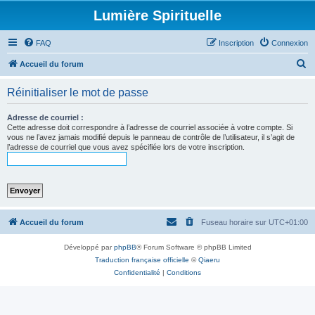
Lumière Spirituelle
FAQ
Inscription
Connexion
R
Accueil du forum
e
Réinitialiser le mot de passe
c
h
Adresse de courriel :
Cette adresse doit correspondre à l’adresse de courriel associée à votre compte. Si
e
vous ne l’avez jamais modifié depuis le panneau de contrôle de l’utilisateur, il s’agit de
l’adresse de courriel que vous avez spécifiée lors de votre inscription.
r
c
h
e
r
Accueil du forum
Fuseau horaire sur
UTC+01:00
Développé par
phpBB
® Forum Software © phpBB Limited
Traduction française officielle
©
Qiaeru
Confidentialité
|
Conditions