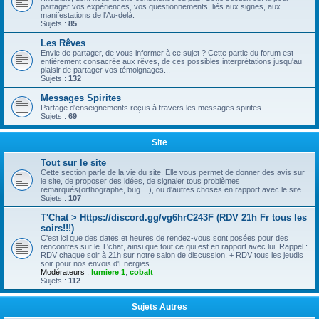
partager vos expériences, vos questionnements, liés aux signes, aux
manifestations de l'Au-delà.
Sujets :
85
Les Rêves
Envie de partager, de vous informer à ce sujet ? Cette partie du forum est
entièrement consacrée aux rêves, de ces possibles interprétations jusqu'au
plaisir de partager vos témoignages...
Sujets :
132
Messages Spirites
Partage d'enseignements reçus à travers les messages spirites.
Sujets :
69
Site
Tout sur le site
Cette section parle de la vie du site. Elle vous permet de donner des avis sur
le site, de proposer des idées, de signaler tous problèmes
remarqués(orthographe, bug ...), ou d'autres choses en rapport avec le site...
Sujets :
107
T'Chat > Https://discord.gg/vg6hrC243F (RDV 21h Fr tous les
soirs!!!)
C'est ici que des dates et heures de rendez-vous sont posées pour des
rencontres sur le T'chat, ainsi que tout ce qui est en rapport avec lui. Rappel :
RDV chaque soir à 21h sur notre salon de discussion. + RDV tous les jeudis
soir pour nos envois d'Energies.
Modérateurs :
lumiere 1
,
cobalt
Sujets :
112
Sujets Autres