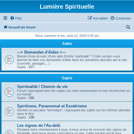
Lumière Spirituelle
FAQ
Inscription
Connexion
R
Accueil du forum
e
Nous sommes le lun. août 10, 2026 6:45 am
c
Aides
h
---> Demandes d'Aides <---
e
Besoin d'une écoute, d'une aide d'ordre 'spirituelle' ? Cette section vous
permet de faire vos demandes d'Aide dans les domaines abordés par le site.
r
(conseils, partages,...)
Sujets :
277
c
h
Sujets
e
Spiritualité / Chemin de vie
Forum regroupant tous les sujets sur notre avancement et nos recherches en
r
ce monde.
Sujets :
335
Spiritisme, Paranormal et Esotérisme
Section un peu plus "technique", regroupant les sujets sur les thèmes abordés
dans le titre.
Sujets :
138
Les signes de l'Au-delà
Pendant notre cheminement à tous, il nous arrive de recevoir des signes de
l'Invisible, dont nous avons conscience ou pas. Cette section est là pour