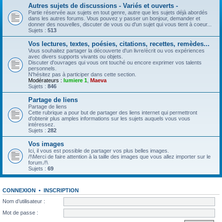
Autres sujets de discussions - Variés et ouverts -
Partie réservée aux sujets en tout genre, autre que les sujets déjà abordés
dans les autres forums. Vous pouvez y passer un bonjour, demander et
donner des nouvelles, discuter de vous ou d'un sujet qui vous tient à coeur...
Sujets :
513
Vos lectures, textes, poésies, citations, recettes, remèdes...
Vous souhaitez partager la découverte d'un livre/écrit ou vos expériences
avec divers supports vivants ou objets.
Discuter d'ouvrages qui vous ont touché ou encore exprimer vos talents
personnels.
N'hésitez pas à participer dans cette section.
Modérateurs :
lumiere 1
,
Maeva
Sujets :
846
Partage de liens
Partage de liens
Cette rubrique a pour but de partager des liens internet qui permettront
d'obtenir plus amples informations sur les sujets auquels vous vous
intéressez.
Sujets :
282
Vos images
Ici, il vous est possible de partager vos plus belles images.
/!\Merci de faire attention à la taille des images que vous allez importer sur le
forum./!\
Sujets :
69
CONNEXION
•
INSCRIPTION
Nom d’utilisateur :
Mot de passe :