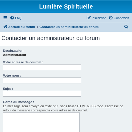
Lumière Spirituelle
FAQ
Inscription
Connexion
R
Accueil du forum
Contacter un administrateur du forum
e
Contacter un administrateur du forum
c
h
Destinataire :
Administrateur
e
r
Votre adresse de courriel :
c
Votre nom :
h
e
Sujet :
r
Corps du message :
Le message sera envoyé en texte brut, sans balise HTML ou BBCode. L’adresse de
retour du message correspond à votre adresse de courriel.