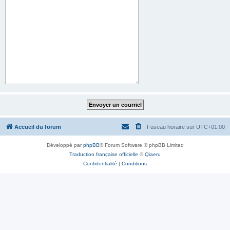
Accueil du forum
Fuseau horaire sur
UTC+01:00
Développé par
phpBB
® Forum Software © phpBB Limited
Traduction française officielle
©
Qiaeru
Confidentialité
|
Conditions