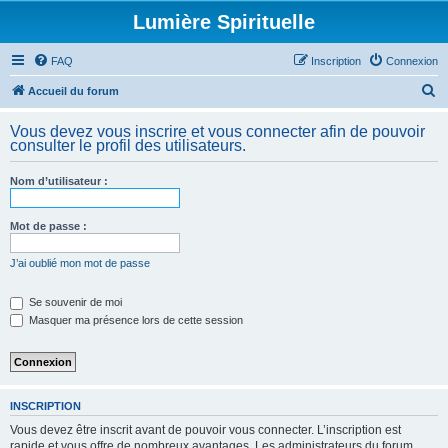
Lumière Spirituelle
FAQ
Inscription
Connexion
R
Accueil du forum
e
Vous devez vous inscrire et vous connecter afin de pouvoir
c
consulter le profil des utilisateurs.
h
Nom d’utilisateur :
e
r
Mot de passe :
c
h
J’ai oublié mon mot de passe
e
Se souvenir de moi
r
Masquer ma présence lors de cette session
INSCRIPTION
Vous devez être inscrit avant de pouvoir vous connecter. L’inscription est
rapide et vous offre de nombreux avantages. Les administrateurs du forum