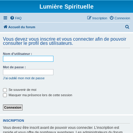
Lumière Spirituelle
FAQ
Inscription
Connexion
R
Accueil du forum
e
Vous devez vous inscrire et vous connecter afin de pouvoir
c
consulter le profil des utilisateurs.
h
Nom d’utilisateur :
e
r
Mot de passe :
c
h
J’ai oublié mon mot de passe
e
Se souvenir de moi
r
Masquer ma présence lors de cette session
INSCRIPTION
Vous devez être inscrit avant de pouvoir vous connecter. L’inscription est
rapide et vous offre de nombreux avantages. Les administrateurs du forum