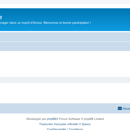
e
tager dans un esprit d’Amour. Bienvenue et bonne participation !
Nous
Développé par
phpBB
® Forum Software © phpBB Limited
Traduction française officielle
©
Qiaeru
Confidentialité
|
Conditions