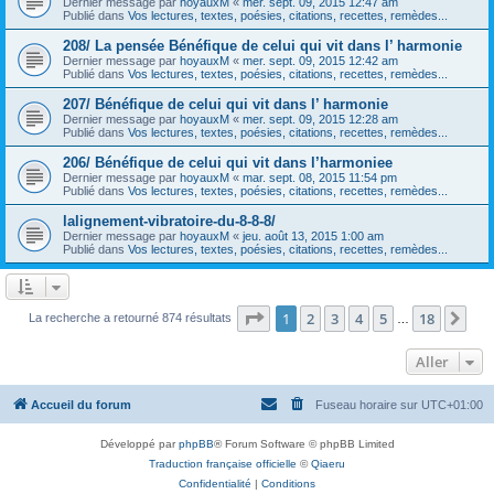
Dernier message par
hoyauxM
«
mer. sept. 09, 2015 12:47 am
Publié dans
Vos lectures, textes, poésies, citations, recettes, remèdes...
208/ La pensée Bénéfique de celui qui vit dans l’ harmonie
Dernier message par
hoyauxM
«
mer. sept. 09, 2015 12:42 am
Publié dans
Vos lectures, textes, poésies, citations, recettes, remèdes...
207/ Bénéfique de celui qui vit dans l’ harmonie
Dernier message par
hoyauxM
«
mer. sept. 09, 2015 12:28 am
Publié dans
Vos lectures, textes, poésies, citations, recettes, remèdes...
206/ Bénéfique de celui qui vit dans l’harmoniee
Dernier message par
hoyauxM
«
mar. sept. 08, 2015 11:54 pm
Publié dans
Vos lectures, textes, poésies, citations, recettes, remèdes...
lalignement-vibratoire-du-8-8-8/
Dernier message par
hoyauxM
«
jeu. août 13, 2015 1:00 am
Publié dans
Vos lectures, textes, poésies, citations, recettes, remèdes...
Page
1
sur
18
1
2
3
4
5
18
Sui
La recherche a retourné 874 résultats
…
Aller
Accueil du forum
Fuseau horaire sur
UTC+01:00
Développé par
phpBB
® Forum Software © phpBB Limited
Traduction française officielle
©
Qiaeru
Confidentialité
|
Conditions