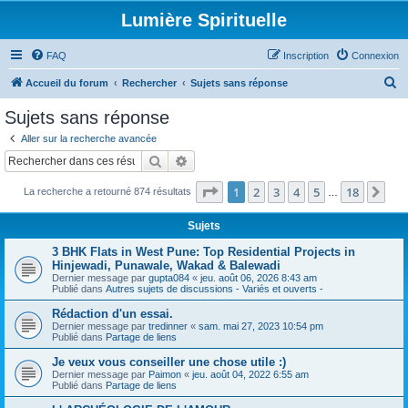
Lumière Spirituelle
FAQ
Inscription
Connexion
R
Accueil du forum
Rechercher
Sujets sans réponse
e
Sujets sans réponse
c
Aller sur la recherche avancée
h
Rechercher
Recherche avancée
e
Page
1
sur
18
1
2
3
4
5
18
Sui
La recherche a retourné 874 résultats
r
…
c
Sujets
h
3 BHK Flats in West Pune: Top Residential Projects in
e
Hinjewadi, Punawale, Wakad & Balewadi
Dernier message par
gupta084
«
jeu. août 06, 2026 8:43 am
r
Publié dans
Autres sujets de discussions - Variés et ouverts -
Rédaction d'un essai.
Dernier message par
tredinner
«
sam. mai 27, 2023 10:54 pm
Publié dans
Partage de liens
Je veux vous conseiller une chose utile :)
Dernier message par
Paimon
«
jeu. août 04, 2022 6:55 am
Publié dans
Partage de liens