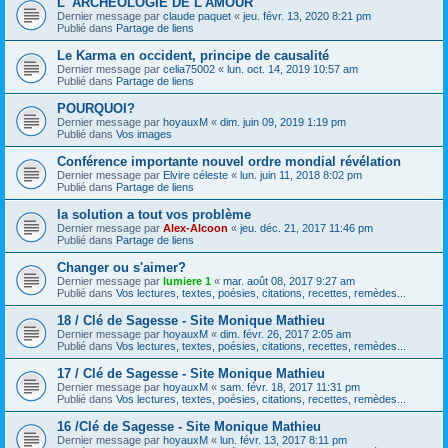
L' ARCHÉOLOGIE DE L'AMOUR
Dernier message par
claude paquet
«
jeu. févr. 13, 2020 8:21 pm
Publié dans
Partage de liens
Le Karma en occident, principe de causalité
Dernier message par
celia75002
«
lun. oct. 14, 2019 10:57 am
Publié dans
Partage de liens
POURQUOI?
Dernier message par
hoyauxM
«
dim. juin 09, 2019 1:19 pm
Publié dans
Vos images
Conférence importante nouvel ordre mondial révélation
Dernier message par
Elvire céleste
«
lun. juin 11, 2018 8:02 pm
Publié dans
Partage de liens
la solution a tout vos problème
Dernier message par
Alex-Alcoon
«
jeu. déc. 21, 2017 11:46 pm
Publié dans
Partage de liens
Changer ou s'aimer?
Dernier message par
lumiere 1
«
mar. août 08, 2017 9:27 am
Publié dans
Vos lectures, textes, poésies, citations, recettes, remèdes...
18 / Clé de Sagesse - Site Monique Mathieu
Dernier message par
hoyauxM
«
dim. févr. 26, 2017 2:05 am
Publié dans
Vos lectures, textes, poésies, citations, recettes, remèdes...
17 / Clé de Sagesse - Site Monique Mathieu
Dernier message par
hoyauxM
«
sam. févr. 18, 2017 11:31 pm
Publié dans
Vos lectures, textes, poésies, citations, recettes, remèdes...
16 /Clé de Sagesse - Site Monique Mathieu
Dernier message par
hoyauxM
«
lun. févr. 13, 2017 8:11 pm