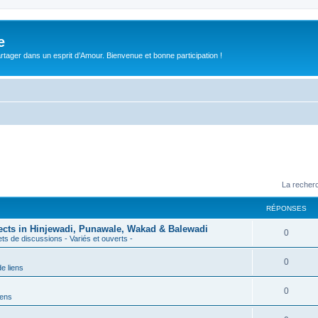
e
tager dans un esprit d’Amour. Bienvenue et bonne participation !
La recherc
RÉPONSES
jects in Hinjewadi, Punawale, Wakad & Balewadi
0
ets de discussions - Variés et ouverts -
0
e liens
0
iens