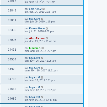
14587
jeu. févr. 13, 2020 8:21 pm
par
celia75002
12849
lun. oct. 14, 2019 10:57 am
par
hoyauxM
13011
dim. juin 09, 2019 1:19 pm
par
Elvire céleste
13365
lun. juin 11, 2018 8:02 pm
par
Alex-Alcoon
17905
jeu. déc. 21, 2017 11:46 pm
par
lumiere 1
14451
mar. août 08, 2017 9:27 am
par
hoyauxM
14554
dim. févr. 26, 2017 2:05 am
par
hoyauxM
14325
sam. févr. 18, 2017 11:31 pm
par
hoyauxM
14766
lun. févr. 13, 2017 8:11 pm
par
hoyauxM
14682
mar. févr. 07, 2017 6:37 pm
par
hoyauxM
14689
lun. févr. 06, 2017 12:43 pm
par
hoyauxM