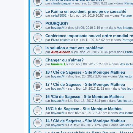
par
claude paquet
»
jeu. févr. 13, 2020 8:21 pm
» dans
Parta
Le Karma en occident, principe de causalité
par
celia75002
»
lun. oct. 14, 2019 10:57 am
» dans
Partage 
POURQUOI?
par
hoyauxM
»
dim. juin 09, 2019 1:19 pm
» dans
Vos image
Conférence importante nouvel ordre mondial ré
par
Elvire céleste
»
lun. juin 11, 2018 8:02 pm
» dans
Partage
la solution a tout vos problème
par
Alex-Alcoon
»
jeu. déc. 21, 2017 11:46 pm
» dans
Parta
Changer ou s'aimer?
par
lumiere 1
»
mar. août 08, 2017 9:27 am
» dans
Vos lectu
18 / Clé de Sagesse - Site Monique Mathieu
par
hoyauxM
»
dim. févr. 26, 2017 2:05 am
» dans
Vos lectur
17 / Clé de Sagesse - Site Monique Mathieu
par
hoyauxM
»
sam. févr. 18, 2017 11:31 pm
» dans
Vos lect
16 /Clé de Sagesse - Site Monique Mathieu
par
hoyauxM
»
lun. févr. 13, 2017 8:11 pm
» dans
Vos lecture
15/Clé de Sagesse - Site Monique Mathieu
par
hoyauxM
»
mar. févr. 07, 2017 6:37 pm
» dans
Vos lectur
14 / Clé de Sagesse - Site Monique Mathieu
par
hoyauxM
»
lun. févr. 06, 2017 12:43 pm
» dans
Vos lectu