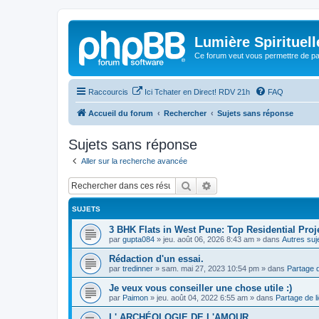
Lumière Spirituell
Ce forum veut vous permettre de par
Raccourcis
Ici Tchater en Direct! RDV 21h
FAQ
Accueil du forum
Rechercher
Sujets sans réponse
Sujets sans réponse
Aller sur la recherche avancée
Rechercher
Recherche avancée
SUJETS
3 BHK Flats in West Pune: Top Residential Pro
par
gupta084
»
jeu. août 06, 2026 8:43 am
» dans
Autres suj
Rédaction d'un essai.
par
tredinner
»
sam. mai 27, 2023 10:54 pm
» dans
Partage d
Je veux vous conseiller une chose utile :)
par
Paimon
»
jeu. août 04, 2022 6:55 am
» dans
Partage de l
L' ARCHÉOLOGIE DE L'AMOUR