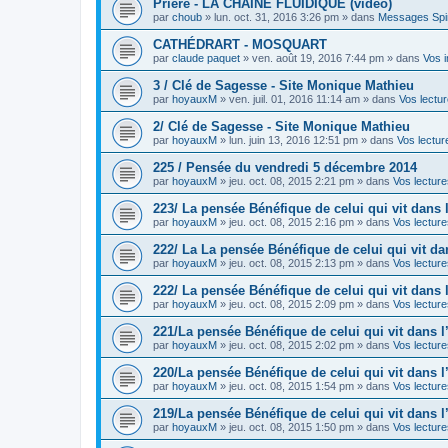
Prière - LA CHAINE FLUIDIQUE (vidéo)
par
choub
»
lun. oct. 31, 2016 3:26 pm
» dans
Messages Spir
CATHÉDRART - MOSQUART
par
claude paquet
»
ven. août 19, 2016 7:44 pm
» dans
Vos 
3 / Clé de Sagesse - Site Monique Mathieu
par
hoyauxM
»
ven. juil. 01, 2016 11:14 am
» dans
Vos lectur
2/ Clé de Sagesse - Site Monique Mathieu
par
hoyauxM
»
lun. juin 13, 2016 12:51 pm
» dans
Vos lectur
225 / Pensée du vendredi 5 décembre 2014
par
hoyauxM
»
jeu. oct. 08, 2015 2:21 pm
» dans
Vos lecture
223/ La pensée Bénéfique de celui qui vit dans
par
hoyauxM
»
jeu. oct. 08, 2015 2:16 pm
» dans
Vos lecture
222/ La La pensée Bénéfique de celui qui vit d
par
hoyauxM
»
jeu. oct. 08, 2015 2:13 pm
» dans
Vos lecture
222/ La pensée Bénéfique de celui qui vit dans
par
hoyauxM
»
jeu. oct. 08, 2015 2:09 pm
» dans
Vos lecture
221/La pensée Bénéfique de celui qui vit dans 
par
hoyauxM
»
jeu. oct. 08, 2015 2:02 pm
» dans
Vos lecture
220/La pensée Bénéfique de celui qui vit dans 
par
hoyauxM
»
jeu. oct. 08, 2015 1:54 pm
» dans
Vos lecture
219/La pensée Bénéfique de celui qui vit dans 
par
hoyauxM
»
jeu. oct. 08, 2015 1:50 pm
» dans
Vos lecture