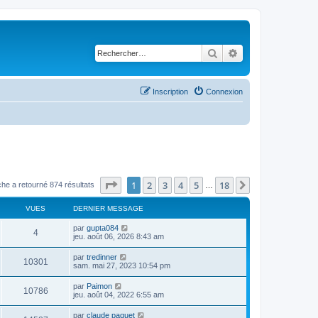
Rechercher
Recherche avancé
Inscription
Connexion
Page
1
sur
18
1
2
3
4
5
18
Suivant
he a retourné 874 résultats
…
VUES
DERNIER MESSAGE
par
gupta084
4
jeu. août 06, 2026 8:43 am
par
tredinner
10301
sam. mai 27, 2023 10:54 pm
par
Paimon
10786
jeu. août 04, 2022 6:55 am
par
claude paquet