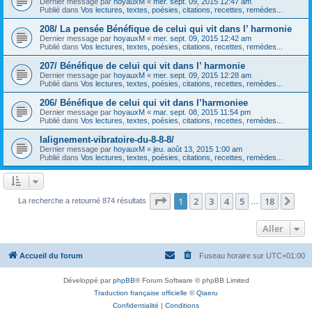
Dernier message par
hoyauxM
«
mer. sept. 09, 2015 12:47 am
Publié dans
Vos lectures, textes, poésies, citations, recettes, remèdes...
208/ La pensée Bénéfique de celui qui vit dans l’ harmonie
Dernier message par
hoyauxM
«
mer. sept. 09, 2015 12:42 am
Publié dans
Vos lectures, textes, poésies, citations, recettes, remèdes...
207/ Bénéfique de celui qui vit dans l’ harmonie
Dernier message par
hoyauxM
«
mer. sept. 09, 2015 12:28 am
Publié dans
Vos lectures, textes, poésies, citations, recettes, remèdes...
206/ Bénéfique de celui qui vit dans l’harmoniee
Dernier message par
hoyauxM
«
mar. sept. 08, 2015 11:54 pm
Publié dans
Vos lectures, textes, poésies, citations, recettes, remèdes...
lalignement-vibratoire-du-8-8-8/
Dernier message par
hoyauxM
«
jeu. août 13, 2015 1:00 am
Publié dans
Vos lectures, textes, poésies, citations, recettes, remèdes...
Page
1
sur
18
1
2
3
4
5
18
Sui
La recherche a retourné 874 résultats
…
Aller
Accueil du forum
Fuseau horaire sur
UTC+01:00
Développé par
phpBB
® Forum Software © phpBB Limited
Traduction française officielle
©
Qiaeru
Confidentialité
|
Conditions