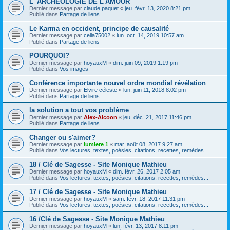
L' ARCHÉOLOGIE DE L'AMOUR
Dernier message par
claude paquet
«
jeu. févr. 13, 2020 8:21 pm
Publié dans
Partage de liens
Le Karma en occident, principe de causalité
Dernier message par
celia75002
«
lun. oct. 14, 2019 10:57 am
Publié dans
Partage de liens
POURQUOI?
Dernier message par
hoyauxM
«
dim. juin 09, 2019 1:19 pm
Publié dans
Vos images
Conférence importante nouvel ordre mondial révélation
Dernier message par
Elvire céleste
«
lun. juin 11, 2018 8:02 pm
Publié dans
Partage de liens
la solution a tout vos problème
Dernier message par
Alex-Alcoon
«
jeu. déc. 21, 2017 11:46 pm
Publié dans
Partage de liens
Changer ou s'aimer?
Dernier message par
lumiere 1
«
mar. août 08, 2017 9:27 am
Publié dans
Vos lectures, textes, poésies, citations, recettes, remèdes...
18 / Clé de Sagesse - Site Monique Mathieu
Dernier message par
hoyauxM
«
dim. févr. 26, 2017 2:05 am
Publié dans
Vos lectures, textes, poésies, citations, recettes, remèdes...
17 / Clé de Sagesse - Site Monique Mathieu
Dernier message par
hoyauxM
«
sam. févr. 18, 2017 11:31 pm
Publié dans
Vos lectures, textes, poésies, citations, recettes, remèdes...
16 /Clé de Sagesse - Site Monique Mathieu
Dernier message par
hoyauxM
«
lun. févr. 13, 2017 8:11 pm