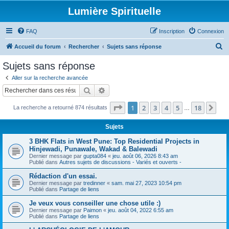
Lumière Spirituelle
FAQ
Inscription
Connexion
R
Accueil du forum
Rechercher
Sujets sans réponse
e
Sujets sans réponse
c
Aller sur la recherche avancée
h
Rechercher
Recherche avancée
e
Page
1
sur
18
1
2
3
4
5
18
Sui
La recherche a retourné 874 résultats
r
…
c
Sujets
h
3 BHK Flats in West Pune: Top Residential Projects in
e
Hinjewadi, Punawale, Wakad & Balewadi
Dernier message par
gupta084
«
jeu. août 06, 2026 8:43 am
r
Publié dans
Autres sujets de discussions - Variés et ouverts -
Rédaction d'un essai.
Dernier message par
tredinner
«
sam. mai 27, 2023 10:54 pm
Publié dans
Partage de liens
Je veux vous conseiller une chose utile :)
Dernier message par
Paimon
«
jeu. août 04, 2022 6:55 am
Publié dans
Partage de liens