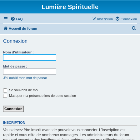
Lumière Spirituelle
FAQ
Inscription
Connexion
R
Accueil du forum
e
Connexion
c
h
Nom d’utilisateur :
e
r
Mot de passe :
c
J’ai oublié mon mot de passe
h
e
Se souvenir de moi
Masquer ma présence lors de cette session
r
INSCRIPTION
Vous devez être inscrit avant de pouvoir vous connecter. L’inscription est
rapide et vous offre de nombreux avantages. Les administrateurs du forum
peuvent accorder des fonctionnalités supplémentaires aux utilisateurs inscrits.