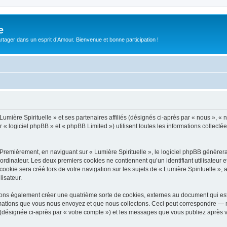
e
tager dans un esprit d’Amour. Bienvenue et bonne participation !
umière Spirituelle » et ses partenaires affiliés (désignés ci-après par « nous », « n
 logiciel phpBB » et « phpBB Limited ») utilisent toutes les informations collectées
Premièrement, en naviguant sur « Lumière Spirituelle », le logiciel phpBB génèrera 
ordinateur. Les deux premiers cookies ne contiennent qu’un identifiant utilisateur 
kie sera créé lors de votre navigation sur les sujets de « Lumière Spirituelle », a
lisateur.
uvons également créer une quatrième sorte de cookies, externes au document qui es
mations que vous nous envoyez et que nous collectons. Ceci peut correspondre — m
 » (désignée ci-après par « votre compte ») et les messages que vous publiez après v