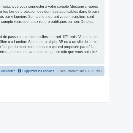
ermettant de vous connecter à votre compte (désigné ci-après
ar les lois de protection des données applicables dans le pays
s par « Lumière Spirituelle » durant votre inscription, sont
tre compte vous souhaitez rendre publiques ou non. De plus,
 de passe sur plusieurs sites internet différents. Votre mot de
iée à « Lumière Spirituelle », à phpBB ou à un site de tierce
 « J’ai perdu mon mot de passe » qui est proposée par défaut
générera alors un nouveau mot de passe afin que vous puissiez
 contacter
Supprimer les cookies
Fuseau horaire sur
UTC+01:00