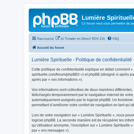
Lumière Spirituell
Ce forum veut vous permettre de par
Raccourcis
Ici Tchater en Direct! RDV 21h
FAQ
Accueil du forum
Lumière Spirituelle - Politique de confidentialité
Cette politique de confidentialité explique en détail comment « L
spirituelle.com/forum/phpBB3 ») et phpBB (désigné ci-après par «
après par « vos informations »).
Vos informations sont collectées de deux manières différentes. 
téléchargés temporairement par le navigateur internet de votre 
automatiquement assignés par le logiciel phpBB. Un troisième coo
permettant d’améliorer votre confort de navigation en tant qu’uti
Lors de votre navigation sur « Lumière Spirituelle », nous po
logiciel phpBB. La seconde manière est de récupérer les infor
qu’utilisateur anonyme, l’inscription sur « Lumière Spirituelle
par « vos messages »).