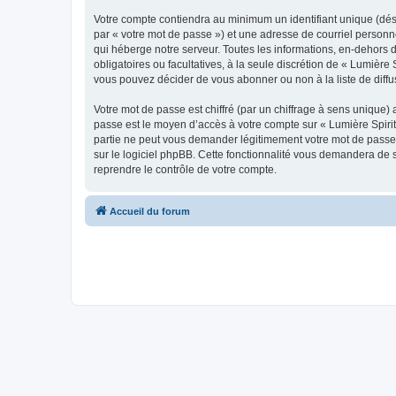
Votre compte contiendra au minimum un identifiant unique (dés
par « votre mot de passe ») et une adresse de courriel personn
qui héberge notre serveur. Toutes les informations, en-dehors de
obligatoires ou facultatives, à la seule discrétion de « Lumièr
vous pouvez décider de vous abonner ou non à la liste de diffu
Votre mot de passe est chiffré (par un chiffrage à sens unique) 
passe est le moyen d’accès à votre compte sur « Lumière Spirit
partie ne peut vous demander légitimement votre mot de passe. 
sur le logiciel phpBB. Cette fonctionnalité vous demandera de s
reprendre le contrôle de votre compte.
Accueil du forum