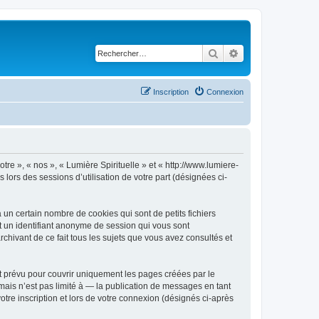
Rechercher
Recherche avancé
Inscription
Connexion
otre », « nos », « Lumière Spirituelle » et « http://www.lumiere-
 lors des sessions d’utilisation de votre part (désignées ci-
un certain nombre de cookies qui sont de petits fichiers
et un identifiant anonyme de session qui vous sont
rchivant de ce fait tous les sujets que vous avez consultés et
t prévu pour couvrir uniquement les pages créées par le
ais n’est pas limité à — la publication de messages en tant
otre inscription et lors de votre connexion (désignés ci-après