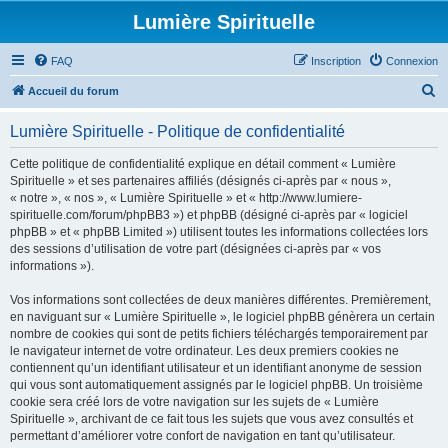
Lumière Spirituelle
FAQ
Inscription
Connexion
R
Accueil du forum
e
Lumière Spirituelle - Politique de confidentialité
c
h
Cette politique de confidentialité explique en détail comment « Lumière
Spirituelle » et ses partenaires affiliés (désignés ci-après par « nous »,
e
« notre », « nos », « Lumière Spirituelle » et « http://www.lumiere-
r
spirituelle.com/forum/phpBB3 ») et phpBB (désigné ci-après par « logiciel
phpBB » et « phpBB Limited ») utilisent toutes les informations collectées lors
c
des sessions d’utilisation de votre part (désignées ci-après par « vos
h
informations »).
e
Vos informations sont collectées de deux manières différentes. Premièrement,
r
en naviguant sur « Lumière Spirituelle », le logiciel phpBB génèrera un certain
nombre de cookies qui sont de petits fichiers téléchargés temporairement par
le navigateur internet de votre ordinateur. Les deux premiers cookies ne
contiennent qu’un identifiant utilisateur et un identifiant anonyme de session
qui vous sont automatiquement assignés par le logiciel phpBB. Un troisième
cookie sera créé lors de votre navigation sur les sujets de « Lumière
Spirituelle », archivant de ce fait tous les sujets que vous avez consultés et
permettant d’améliorer votre confort de navigation en tant qu’utilisateur.