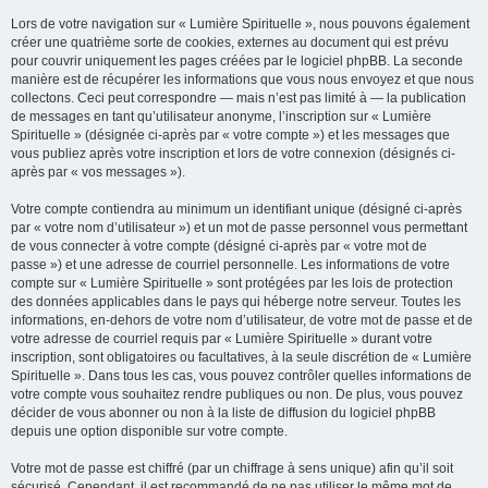
Lors de votre navigation sur « Lumière Spirituelle », nous pouvons également
créer une quatrième sorte de cookies, externes au document qui est prévu
pour couvrir uniquement les pages créées par le logiciel phpBB. La seconde
manière est de récupérer les informations que vous nous envoyez et que nous
collectons. Ceci peut correspondre — mais n’est pas limité à — la publication
de messages en tant qu’utilisateur anonyme, l’inscription sur « Lumière
Spirituelle » (désignée ci-après par « votre compte ») et les messages que
vous publiez après votre inscription et lors de votre connexion (désignés ci-
après par « vos messages »).
Votre compte contiendra au minimum un identifiant unique (désigné ci-après
par « votre nom d’utilisateur ») et un mot de passe personnel vous permettant
de vous connecter à votre compte (désigné ci-après par « votre mot de
passe ») et une adresse de courriel personnelle. Les informations de votre
compte sur « Lumière Spirituelle » sont protégées par les lois de protection
des données applicables dans le pays qui héberge notre serveur. Toutes les
informations, en-dehors de votre nom d’utilisateur, de votre mot de passe et de
votre adresse de courriel requis par « Lumière Spirituelle » durant votre
inscription, sont obligatoires ou facultatives, à la seule discrétion de « Lumière
Spirituelle ». Dans tous les cas, vous pouvez contrôler quelles informations de
votre compte vous souhaitez rendre publiques ou non. De plus, vous pouvez
décider de vous abonner ou non à la liste de diffusion du logiciel phpBB
depuis une option disponible sur votre compte.
Votre mot de passe est chiffré (par un chiffrage à sens unique) afin qu’il soit
sécurisé. Cependant, il est recommandé de ne pas utiliser le même mot de