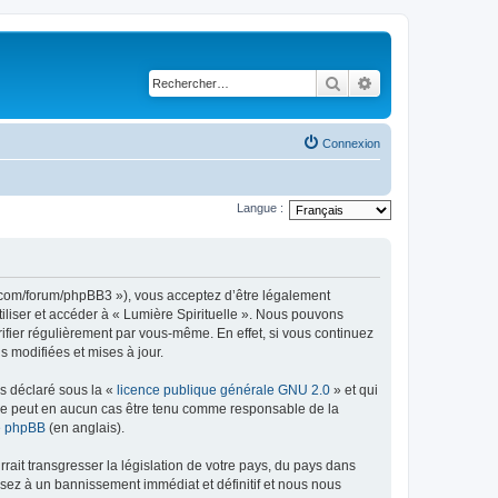
Rechercher
Recherche avancé
Connexion
Langue :
lle.com/forum/phpBB3 »), vous acceptez d’être légalement
iliser et accéder à « Lumière Spirituelle ». Nous pouvons
ifier régulièrement par vous-même. En effet, si vous continuez
s modifiées et mises à jour.
ns déclaré sous la «
licence publique générale GNU 2.0
» et qui
ed ne peut en aucun cas être tenu comme responsable de la
de phpBB
(en anglais).
ait transgresser la législation de votre pays, du pays dans
osez à un bannissement immédiat et définitif et nous nous