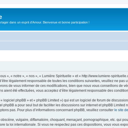
e
tager dans un esprit d’Amour. Bienvenue et bonne participation !
ous », « notre », « nos », « Lumière Spirituelle » et « http://www.lumiere-spiritue
’être légalement responsable de toutes les conditions suivantes, veuillez ne pas ut
rons de vous informer de ces modifications, bien que nous vous conseillons de vér
ons aient été effectuées, vous acceptez d’être légalement responsable des condition
 logiciel phpBB » et « phpBB Limited ») qui est un logiciel de forum de discussio
iel phpBB a pour seul but de faciliter les discussions sur internet et phpBB Limit
ptons pas. Pour plus d’informations concernant phpBB, veuillez consulter
le site 
obscène, vulgaire, diffamatoire, choquant, menaçant, pornographique, etc. qui pourr
ore la loi internationale. Si vous ne respectez pas ces dispositions, vous vous exp