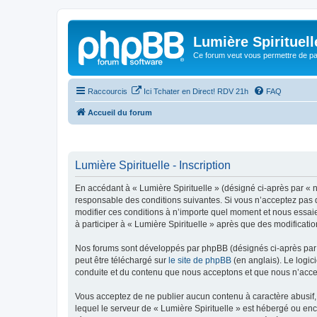
Lumière Spirituell
Ce forum veut vous permettre de par
Raccourcis
Ici Tchater en Direct! RDV 21h
FAQ
Accueil du forum
Lumière Spirituelle - Inscription
En accédant à « Lumière Spirituelle » (désigné ci-après par « n
responsable des conditions suivantes. Si vous n’acceptez pas d
modifier ces conditions à n’importe quel moment et nous essaie
à participer à « Lumière Spirituelle » après que des modificati
Nos forums sont développés par phpBB (désignés ci-après par «
peut être téléchargé sur
le site de phpBB
(en anglais). Le logic
conduite et du contenu que nous acceptons et que nous n’acce
Vous acceptez de ne publier aucun contenu à caractère abusif, 
lequel le serveur de « Lumière Spirituelle » est hébergé ou enc