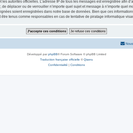
 et les autorités officielles. L’adresse IP de tous les messages est enregistrée afin 
er, de déplacer ou de verrouiller n’importe quel sujet et message à n’importe quel m
ignées soient enregistrées dans notre base de données. Bien que ces informations n
nt être tenus comme responsables en cas de tentative de piratage informatique vis
Nous
Développé par
phpBB
® Forum Software © phpBB Limited
Traduction française officielle
©
Qiaeru
Confidentialité
|
Conditions