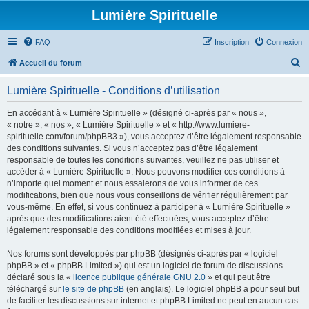
Lumière Spirituelle
FAQ
Inscription
Connexion
R
Accueil du forum
e
Lumière Spirituelle - Conditions d’utilisation
c
h
En accédant à « Lumière Spirituelle » (désigné ci-après par « nous »,
« notre », « nos », « Lumière Spirituelle » et « http://www.lumiere-
e
spirituelle.com/forum/phpBB3 »), vous acceptez d’être légalement responsable
r
des conditions suivantes. Si vous n’acceptez pas d’être légalement
responsable de toutes les conditions suivantes, veuillez ne pas utiliser et
c
accéder à « Lumière Spirituelle ». Nous pouvons modifier ces conditions à
h
n’importe quel moment et nous essaierons de vous informer de ces
modifications, bien que nous vous conseillons de vérifier régulièrement par
e
vous-même. En effet, si vous continuez à participer à « Lumière Spirituelle »
r
après que des modifications aient été effectuées, vous acceptez d’être
légalement responsable des conditions modifiées et mises à jour.
Nos forums sont développés par phpBB (désignés ci-après par « logiciel
phpBB » et « phpBB Limited ») qui est un logiciel de forum de discussions
déclaré sous la «
licence publique générale GNU 2.0
» et qui peut être
téléchargé sur
le site de phpBB
(en anglais). Le logiciel phpBB a pour seul but
de faciliter les discussions sur internet et phpBB Limited ne peut en aucun cas