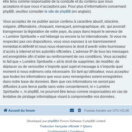
être tenu comme responsable de la conduite et du contenu que nous
acceptons et que nous n’acceptons pas. Pour plus d’informations concernant
phpBB, veuillez consulter
le site de phpBB
(en anglais).
Vous acceptez de ne publier aucun contenu à caractère abusif, obscène,
vulgaire, diffamatoire, choquant, menaçant, pornographique, etc. qui pourrait
transgresser la législation de votre pays, du pays dans lequel le serveur de
« Lumière Spirituelle » est hébergé ou encore la loi internationale. Si vous ne
respectez pas ces dispositions, vous vous exposez à un bannissement
immédiat et définitif et nous nous réservons le droit d’avertir votre fournisseur
d’accès à internet et les autorités officielles. L’adresse IP de tous les messages
est enregistrée afin d’aider au renforcement de ces conditions. Vous acceptez
le fait que « Lumière Spirituelle » ait le droit de supprimer, de modifier, de
déplacer ou de verrouiller n’importe quel sujet et message à n’importe quel
moment si nous estimons cela nécessaire. En tant qu’utilisateur, vous acceptez
que toutes les informations que vous avez renseignées soient enregistrées
dans notre base de données. Bien que ces informations ne seront pas
diffusées à une tierce partie sans votre consentement, ni « Lumière
Spirituelle », ni phpBB, ne pourront être tenus comme responsables en cas de
tentative de piratage informatique visant à compromettre vos données.
Accueil du forum
Fuseau horaire sur
UTC+01:00
Développé par
phpBB
® Forum Software © phpBB Limited
Traduction française officielle
©
Qiaeru
Confidentialité
|
Conditions