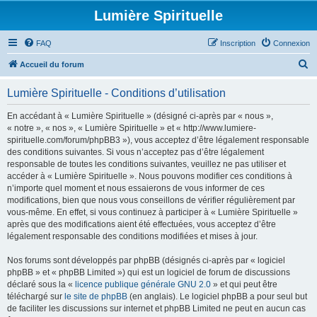
Lumière Spirituelle
FAQ
Inscription
Connexion
R
Accueil du forum
e
Lumière Spirituelle - Conditions d’utilisation
c
h
En accédant à « Lumière Spirituelle » (désigné ci-après par « nous »,
« notre », « nos », « Lumière Spirituelle » et « http://www.lumiere-
e
spirituelle.com/forum/phpBB3 »), vous acceptez d’être légalement responsable
r
des conditions suivantes. Si vous n’acceptez pas d’être légalement
responsable de toutes les conditions suivantes, veuillez ne pas utiliser et
c
accéder à « Lumière Spirituelle ». Nous pouvons modifier ces conditions à
h
n’importe quel moment et nous essaierons de vous informer de ces
modifications, bien que nous vous conseillons de vérifier régulièrement par
e
vous-même. En effet, si vous continuez à participer à « Lumière Spirituelle »
r
après que des modifications aient été effectuées, vous acceptez d’être
légalement responsable des conditions modifiées et mises à jour.
Nos forums sont développés par phpBB (désignés ci-après par « logiciel
phpBB » et « phpBB Limited ») qui est un logiciel de forum de discussions
déclaré sous la «
licence publique générale GNU 2.0
» et qui peut être
téléchargé sur
le site de phpBB
(en anglais). Le logiciel phpBB a pour seul but
de faciliter les discussions sur internet et phpBB Limited ne peut en aucun cas