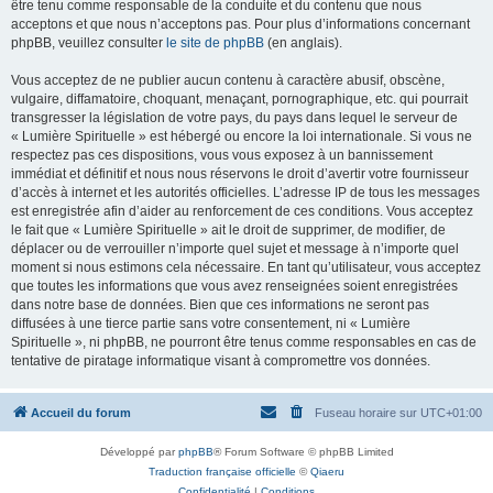
être tenu comme responsable de la conduite et du contenu que nous
acceptons et que nous n’acceptons pas. Pour plus d’informations concernant
phpBB, veuillez consulter
le site de phpBB
(en anglais).
Vous acceptez de ne publier aucun contenu à caractère abusif, obscène,
vulgaire, diffamatoire, choquant, menaçant, pornographique, etc. qui pourrait
transgresser la législation de votre pays, du pays dans lequel le serveur de
« Lumière Spirituelle » est hébergé ou encore la loi internationale. Si vous ne
respectez pas ces dispositions, vous vous exposez à un bannissement
immédiat et définitif et nous nous réservons le droit d’avertir votre fournisseur
d’accès à internet et les autorités officielles. L’adresse IP de tous les messages
est enregistrée afin d’aider au renforcement de ces conditions. Vous acceptez
le fait que « Lumière Spirituelle » ait le droit de supprimer, de modifier, de
déplacer ou de verrouiller n’importe quel sujet et message à n’importe quel
moment si nous estimons cela nécessaire. En tant qu’utilisateur, vous acceptez
que toutes les informations que vous avez renseignées soient enregistrées
dans notre base de données. Bien que ces informations ne seront pas
diffusées à une tierce partie sans votre consentement, ni « Lumière
Spirituelle », ni phpBB, ne pourront être tenus comme responsables en cas de
tentative de piratage informatique visant à compromettre vos données.
Accueil du forum
Fuseau horaire sur
UTC+01:00
Développé par
phpBB
® Forum Software © phpBB Limited
Traduction française officielle
©
Qiaeru
Confidentialité
|
Conditions