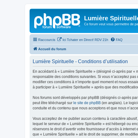
Lumière Spirituell
Ce forum veut vous permettre de par
Raccourcis
Ici Tchater en Direct! RDV 21h
FAQ
Accueil du forum
Lumière Spirituelle - Conditions d’utilisation
En accédant à « Lumière Spirituelle » (désigné ci-après par « n
responsable des conditions suivantes. Si vous n’acceptez pas d
modifier ces conditions à n’importe quel moment et nous essaie
à participer à « Lumière Spirituelle » après que des modificati
Nos forums sont développés par phpBB (désignés ci-après par «
peut être téléchargé sur
le site de phpBB
(en anglais). Le logic
conduite et du contenu que nous acceptons et que nous n’acce
Vous acceptez de ne publier aucun contenu à caractère abusif, 
lequel le serveur de « Lumière Spirituelle » est hébergé ou enc
réservons le droit d’avertir votre fournisseur d’accès à internet
que « Lumière Spirituelle » ait le droit de supprimer, de modifi