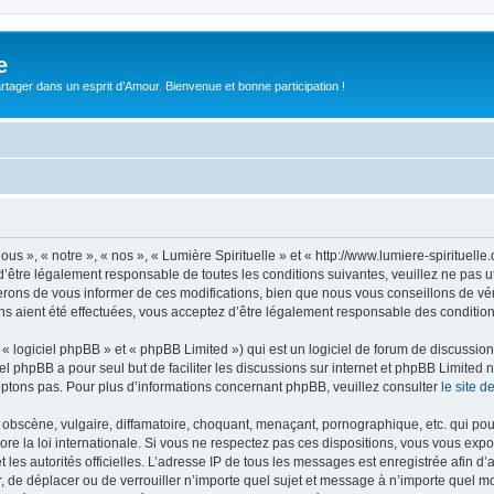
e
tager dans un esprit d’Amour. Bienvenue et bonne participation !
ous », « notre », « nos », « Lumière Spirituelle » et « http://www.lumiere-spiritue
’être légalement responsable de toutes les conditions suivantes, veuillez ne pas ut
rons de vous informer de ces modifications, bien que nous vous conseillons de vér
ons aient été effectuées, vous acceptez d’être légalement responsable des condition
 logiciel phpBB » et « phpBB Limited ») qui est un logiciel de forum de discussio
iel phpBB a pour seul but de faciliter les discussions sur internet et phpBB Limit
ptons pas. Pour plus d’informations concernant phpBB, veuillez consulter
le site 
obscène, vulgaire, diffamatoire, choquant, menaçant, pornographique, etc. qui pourr
ore la loi internationale. Si vous ne respectez pas ces dispositions, vous vous exp
 et les autorités officielles. L’adresse IP de tous les messages est enregistrée afin 
er, de déplacer ou de verrouiller n’importe quel sujet et message à n’importe quel m