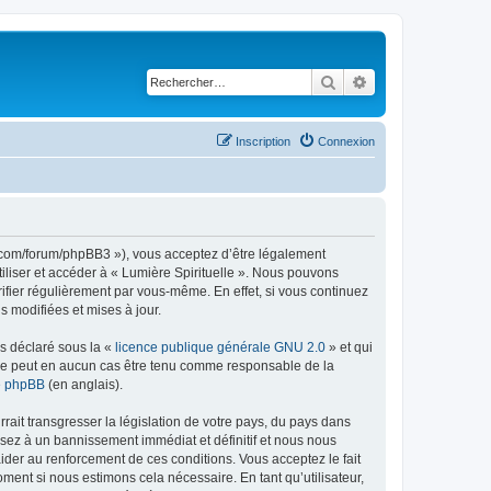
Rechercher
Recherche avancé
Inscription
Connexion
lle.com/forum/phpBB3 »), vous acceptez d’être légalement
iliser et accéder à « Lumière Spirituelle ». Nous pouvons
ifier régulièrement par vous-même. En effet, si vous continuez
s modifiées et mises à jour.
ns déclaré sous la «
licence publique générale GNU 2.0
» et qui
ed ne peut en aucun cas être tenu comme responsable de la
de phpBB
(en anglais).
ait transgresser la législation de votre pays, du pays dans
osez à un bannissement immédiat et définitif et nous nous
d’aider au renforcement de ces conditions. Vous acceptez le fait
oment si nous estimons cela nécessaire. En tant qu’utilisateur,