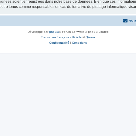
ignées soient enregistrées dans notre base de données. Bien que ces informations n
nt être tenus comme responsables en cas de tentative de piratage informatique vis
Nous
Développé par
phpBB
® Forum Software © phpBB Limited
Traduction française officielle
©
Qiaeru
Confidentialité
|
Conditions