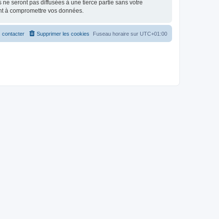
e seront pas diffusées à une tierce partie sans votre
ant à compromettre vos données.
 contacter
Supprimer les cookies
Fuseau horaire sur
UTC+01:00