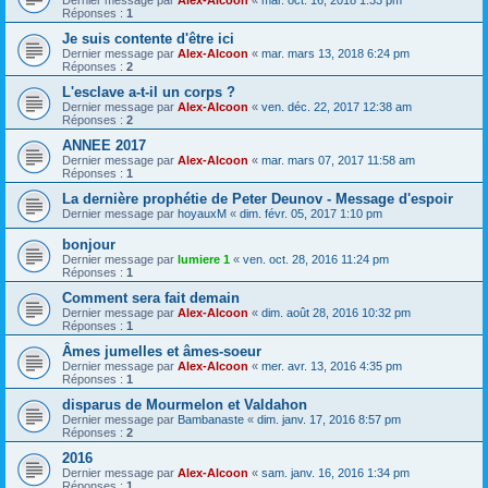
Dernier message par
Alex-Alcoon
«
mar. oct. 16, 2018 1:33 pm
Réponses :
1
Je suis contente d'être ici
Dernier message par
Alex-Alcoon
«
mar. mars 13, 2018 6:24 pm
Réponses :
2
L'esclave a-t-il un corps ?
Dernier message par
Alex-Alcoon
«
ven. déc. 22, 2017 12:38 am
Réponses :
2
ANNEE 2017
Dernier message par
Alex-Alcoon
«
mar. mars 07, 2017 11:58 am
Réponses :
1
La dernière prophétie de Peter Deunov - Message d'espoir
Dernier message par
hoyauxM
«
dim. févr. 05, 2017 1:10 pm
bonjour
Dernier message par
lumiere 1
«
ven. oct. 28, 2016 11:24 pm
Réponses :
1
Comment sera fait demain
Dernier message par
Alex-Alcoon
«
dim. août 28, 2016 10:32 pm
Réponses :
1
Âmes jumelles et âmes-soeur
Dernier message par
Alex-Alcoon
«
mer. avr. 13, 2016 4:35 pm
Réponses :
1
disparus de Mourmelon et Valdahon
Dernier message par
Bambanaste
«
dim. janv. 17, 2016 8:57 pm
Réponses :
2
2016
Dernier message par
Alex-Alcoon
«
sam. janv. 16, 2016 1:34 pm
Réponses :
1