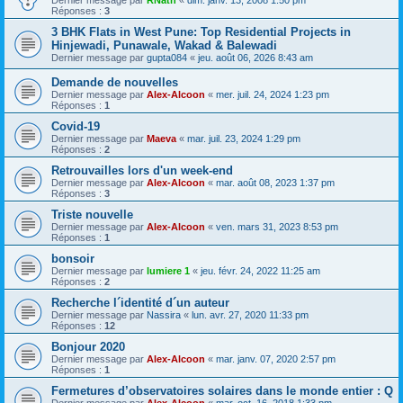
Dernier message par
RNath
«
dim. janv. 13, 2008 1:50 pm
Réponses :
3
3 BHK Flats in West Pune: Top Residential Projects in
Hinjewadi, Punawale, Wakad & Balewadi
Dernier message par
gupta084
«
jeu. août 06, 2026 8:43 am
Demande de nouvelles
Dernier message par
Alex-Alcoon
«
mer. juil. 24, 2024 1:23 pm
Réponses :
1
Covid-19
Dernier message par
Maeva
«
mar. juil. 23, 2024 1:29 pm
Réponses :
2
Retrouvailles lors d'un week-end
Dernier message par
Alex-Alcoon
«
mar. août 08, 2023 1:37 pm
Réponses :
3
Triste nouvelle
Dernier message par
Alex-Alcoon
«
ven. mars 31, 2023 8:53 pm
Réponses :
1
bonsoir
Dernier message par
lumiere 1
«
jeu. févr. 24, 2022 11:25 am
Réponses :
2
Recherche l´identité d´un auteur
Dernier message par
Nassira
«
lun. avr. 27, 2020 11:33 pm
Réponses :
12
Bonjour 2020
Dernier message par
Alex-Alcoon
«
mar. janv. 07, 2020 2:57 pm
Réponses :
1
Fermetures d’observatoires solaires dans le monde entier : Q