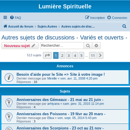
Lumière Spirituelle
FAQ
Inscription
Connexion
R
Accueil du forum
Sujets Autres
Autres sujets de discussions - Variés et ouverts -
e
Autres sujets de discussions - Variés et ouverts -
c
Rechercher
Recherche avanc
Nouveau sujet
h
e
Page
1
sur
11
1
2
3
4
5
11
Suivant
513 sujets
…
r
Annonces
c
Besoin d'aide pour le Site => Site à votre image !
h
Dernier message par
Mireille
«
ven. avr. 11, 2008 4:20 pm
Réponses :
10
e
r
Sujets
Anniversaires des Gémeaux - 21 mai au 21 juin -
Dernier message par
arhiyana
«
sam. janv. 31, 2015 11:14 pm
Réponses :
4
Anniversaires des Poissons - 19 févr au 20 mars -
Dernier message par
Elisa
«
ven. sept. 05, 2014 5:43 pm
Réponses :
3
Anniversaires des Scorpions - 23 oct au 21 nov -