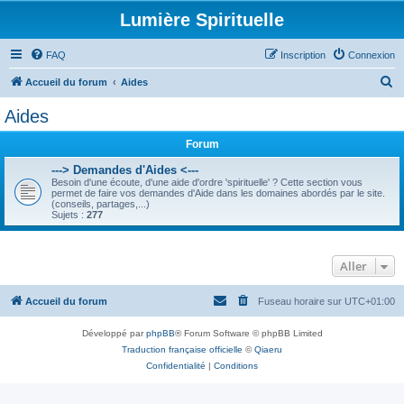
Lumière Spirituelle
FAQ
Inscription
Connexion
R
Accueil du forum
Aides
e
Aides
c
Forum
h
e
---> Demandes d'Aides <---
Besoin d'une écoute, d'une aide d'ordre 'spirituelle' ? Cette section vous
r
permet de faire vos demandes d'Aide dans les domaines abordés par le site.
(conseils, partages,...)
c
Sujets :
277
h
e
Aller
r
Accueil du forum
Fuseau horaire sur
UTC+01:00
Développé par
phpBB
® Forum Software © phpBB Limited
Traduction française officielle
©
Qiaeru
Confidentialité
|
Conditions