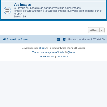
Vos images
Ici, il vous est possible de partager vos plus belles images.
/!\Merci de faire attention à la taille des images que vous allez importer sur le
forum./!\
Sujets :
69
Aller
Accueil du forum
Fuseau horaire sur
UTC+01:00
Développé par
phpBB
® Forum Software © phpBB Limited
Traduction française officielle
©
Qiaeru
Confidentialité
|
Conditions