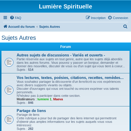
Lumière Spirituelle
FAQ
Inscription
Connexion
R
Accueil du forum
Sujets Autres
e
Sujets Autres
c
Forum
h
e
Autres sujets de discussions - Variés et ouverts -
Partie réservée aux sujets en tout genre, autre que les sujets déjà abordés
r
dans les autres forums. Vous pouvez y passer un bonjour, demander et
donner des nouvelles, discuter de vous ou d'un sujet qui vous tient à coeur...
c
Sujets :
514
h
Vos lectures, textes, poésies, citations, recettes, remèdes...
Vous souhaitez partager la découverte d'un livre/écrit ou vos expériences
e
avec divers supports vivants ou objets.
Discuter d'ouvrages qui vous ont touché ou encore exprimer vos talents
r
personnels.
N'hésitez pas à participer dans cette section.
Modérateurs :
lumiere 1
,
Maeva
Sujets :
846
Partage de liens
Partage de liens
Cette rubrique a pour but de partager des liens internet qui permettront
d'obtenir plus amples informations sur les sujets auquels vous vous
intéressez.
Sujets :
282