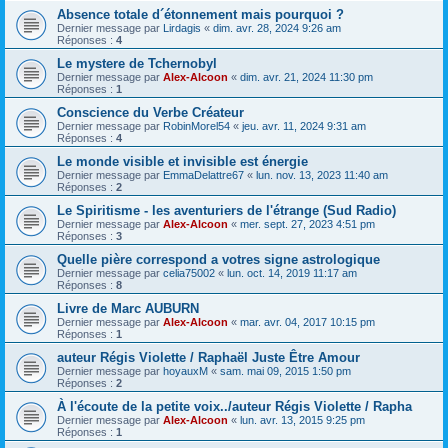
Absence totale d´étonnement mais pourquoi ?
Dernier message par
Lirdagis
«
dim. avr. 28, 2024 9:26 am
Réponses :
4
Le mystere de Tchernobyl
Dernier message par
Alex-Alcoon
«
dim. avr. 21, 2024 11:30 pm
Réponses :
1
Conscience du Verbe Créateur
Dernier message par
RobinMorel54
«
jeu. avr. 11, 2024 9:31 am
Réponses :
4
Le monde visible et invisible est énergie
Dernier message par
EmmaDelattre67
«
lun. nov. 13, 2023 11:40 am
Réponses :
2
Le Spiritisme - les aventuriers de l'étrange (Sud Radio)
Dernier message par
Alex-Alcoon
«
mer. sept. 27, 2023 4:51 pm
Réponses :
3
Quelle pière correspond a votres signe astrologique
Dernier message par
celia75002
«
lun. oct. 14, 2019 11:17 am
Réponses :
8
Livre de Marc AUBURN
Dernier message par
Alex-Alcoon
«
mar. avr. 04, 2017 10:15 pm
Réponses :
1
auteur Régis Violette / Raphaël Juste Être Amour
Dernier message par
hoyauxM
«
sam. mai 09, 2015 1:50 pm
Réponses :
2
À l'écoute de la petite voix../auteur Régis Violette / Rapha
Dernier message par
Alex-Alcoon
«
lun. avr. 13, 2015 9:25 pm
Réponses :
1