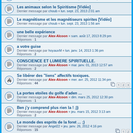
Les animaux selon le Spiritisme [Vidéo]
Dernier message par
choub
«
lun. sept. 23, 2013 2:01 am
Le magnétisme et les magnétiseurs spirites [Vidéo]
Dernier message par
choub
«
lun. sept. 23, 2013 1:56 am
une belle expérience
Dernier message par
Alex-Alcoon
«
sam. août 17, 2013 8:29 pm
Réponses :
1
a votre guise
Dernier message par
hoyauxM
«
lun. janv. 14, 2013 1:36 pm
Réponses :
2
CONSCIENCE ET LUMIERE SPIRITUELLE.
Dernier message par
Alex-Alcoon
«
mar. janv. 01, 2013 12:57 am
Réponses :
2
Se libérer des "liens" affectifs toxiques.
Dernier message par
Alex-Alcoon
«
mer. avr. 25, 2012 11:34 pm
Réponses :
44
1
2
3
La portes etoiles du golfe d'aden ...
Dernier message par
Alex-Alcoon
«
dim. mars 25, 2012 12:30 pm
Réponses :
1
Ben j'y comprend plus rien la ! ;))
Dernier message par
Alex-Alcoon
«
jeu. mars 15, 2012 3:13 am
Réponses :
2
Le monde des esprits de la foret ... ;)
Dernier message par
Angel22
«
jeu. janv. 26, 2012 4:16 pm
Réponses :
15
1
2