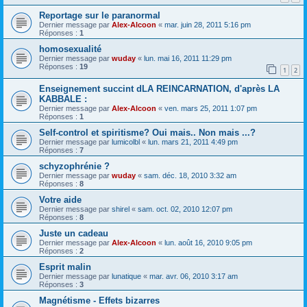
Reportage sur le paranormal
Dernier message par
Alex-Alcoon
«
mar. juin 28, 2011 5:16 pm
Réponses :
1
homosexualité
Dernier message par
wuday
«
lun. mai 16, 2011 11:29 pm
Réponses :
19
1
2
Enseignement succint dLA REINCARNATION, d'après LA
KABBALE :
Dernier message par
Alex-Alcoon
«
ven. mars 25, 2011 1:07 pm
Réponses :
1
Self-control et spiritisme? Oui mais.. Non mais ...?
Dernier message par
lumicolbl
«
lun. mars 21, 2011 4:49 pm
Réponses :
7
schyzophrénie ?
Dernier message par
wuday
«
sam. déc. 18, 2010 3:32 am
Réponses :
8
Votre aide
Dernier message par
shirel
«
sam. oct. 02, 2010 12:07 pm
Réponses :
8
Juste un cadeau
Dernier message par
Alex-Alcoon
«
lun. août 16, 2010 9:05 pm
Réponses :
2
Esprit malin
Dernier message par
lunatique
«
mar. avr. 06, 2010 3:17 am
Réponses :
3
Magnétisme - Effets bizarres