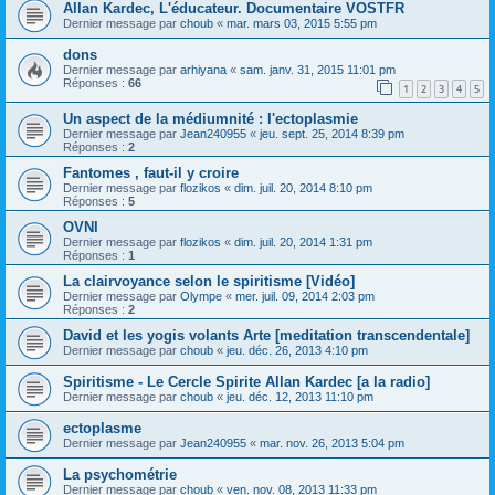
Allan Kardec, L'éducateur. Documentaire VOSTFR
Dernier message par
choub
«
mar. mars 03, 2015 5:55 pm
dons
Dernier message par
arhiyana
«
sam. janv. 31, 2015 11:01 pm
Réponses :
66
1
2
3
4
5
Un aspect de la médiumnité : l'ectoplasmie
Dernier message par
Jean240955
«
jeu. sept. 25, 2014 8:39 pm
Réponses :
2
Fantomes , faut-il y croire
Dernier message par
flozikos
«
dim. juil. 20, 2014 8:10 pm
Réponses :
5
OVNI
Dernier message par
flozikos
«
dim. juil. 20, 2014 1:31 pm
Réponses :
1
La clairvoyance selon le spiritisme [Vidéo]
Dernier message par
Olympe
«
mer. juil. 09, 2014 2:03 pm
Réponses :
2
David et les yogis volants Arte [meditation transcendentale]
Dernier message par
choub
«
jeu. déc. 26, 2013 4:10 pm
Spiritisme - Le Cercle Spirite Allan Kardec [a la radio]
Dernier message par
choub
«
jeu. déc. 12, 2013 11:10 pm
ectoplasme
Dernier message par
Jean240955
«
mar. nov. 26, 2013 5:04 pm
La psychométrie
Dernier message par
choub
«
ven. nov. 08, 2013 11:33 pm