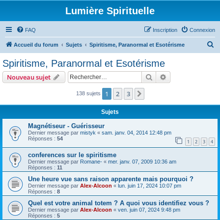
Lumière Spirituelle
FAQ
Inscription
Connexion
R
Accueil du forum
Sujets
Spiritisme, Paranormal et Esotérisme
e
Spiritisme, Paranormal et Esotérisme
c
Rechercher
Recherche avanc
Nouveau sujet
h
e
1
2
3
Suivant
138 sujets
r
Sujets
c
Magnétiseur - Guérisseur
h
Dernier message par
mistyk
«
sam. janv. 04, 2014 12:48 pm
Réponses :
54
e
1
2
3
4
r
conferences sur le spiritisme
Dernier message par
Romane-
«
mer. janv. 07, 2009 10:36 am
Réponses :
11
Une heure vue sans raison apparente mais pourquoi ?
Dernier message par
Alex-Alcoon
«
lun. juin 17, 2024 10:07 pm
Réponses :
8
Quel est votre animal totem ? A quoi vous identifiez vous ?
Dernier message par
Alex-Alcoon
«
ven. juin 07, 2024 9:48 pm
Réponses :
5