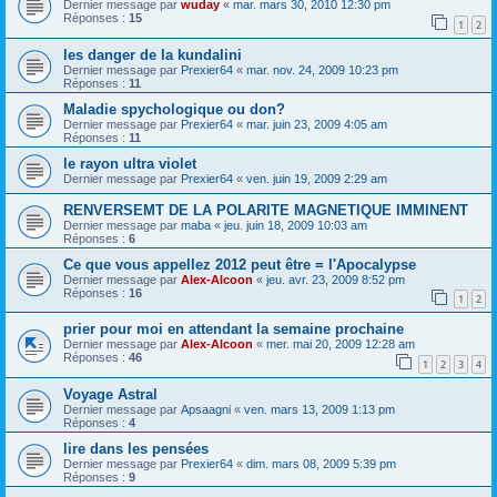
Dernier message par
wuday
«
mar. mars 30, 2010 12:30 pm
Réponses :
15
1
2
les danger de la kundalini
Dernier message par
Prexier64
«
mar. nov. 24, 2009 10:23 pm
Réponses :
11
Maladie spychologique ou don?
Dernier message par
Prexier64
«
mar. juin 23, 2009 4:05 am
Réponses :
11
le rayon ultra violet
Dernier message par
Prexier64
«
ven. juin 19, 2009 2:29 am
RENVERSEMT DE LA POLARITE MAGNETIQUE IMMINENT
Dernier message par
maba
«
jeu. juin 18, 2009 10:03 am
Réponses :
6
Ce que vous appellez 2012 peut être = l'Apocalypse
Dernier message par
Alex-Alcoon
«
jeu. avr. 23, 2009 8:52 pm
Réponses :
16
1
2
prier pour moi en attendant la semaine prochaine
Dernier message par
Alex-Alcoon
«
mer. mai 20, 2009 12:28 am
Réponses :
46
1
2
3
4
Voyage Astral
Dernier message par
Apsaagni
«
ven. mars 13, 2009 1:13 pm
Réponses :
4
lire dans les pensées
Dernier message par
Prexier64
«
dim. mars 08, 2009 5:39 pm
Réponses :
9