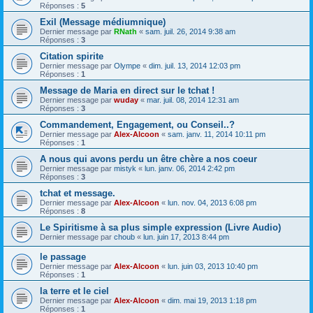
Réponses :
5
Exil (Message médiumnique)
Dernier message par
RNath
«
sam. juil. 26, 2014 9:38 am
Réponses :
3
Citation spirite
Dernier message par
Olympe
«
dim. juil. 13, 2014 12:03 pm
Réponses :
1
Message de Maria en direct sur le tchat !
Dernier message par
wuday
«
mar. juil. 08, 2014 12:31 am
Réponses :
3
Commandement, Engagement, ou Conseil..?
Dernier message par
Alex-Alcoon
«
sam. janv. 11, 2014 10:11 pm
Réponses :
1
A nous qui avons perdu un être chère a nos coeur
Dernier message par
mistyk
«
lun. janv. 06, 2014 2:42 pm
Réponses :
3
tchat et message.
Dernier message par
Alex-Alcoon
«
lun. nov. 04, 2013 6:08 pm
Réponses :
8
Le Spiritisme à sa plus simple expression (Livre Audio)
Dernier message par
choub
«
lun. juin 17, 2013 8:44 pm
le passage
Dernier message par
Alex-Alcoon
«
lun. juin 03, 2013 10:40 pm
Réponses :
1
la terre et le ciel
Dernier message par
Alex-Alcoon
«
dim. mai 19, 2013 1:18 pm
Réponses :
1