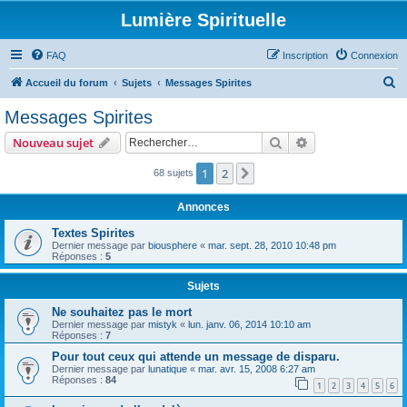
Lumière Spirituelle
FAQ
Inscription
Connexion
R
Accueil du forum
Sujets
Messages Spirites
e
Messages Spirites
c
Rechercher
Recherche avanc
Nouveau sujet
h
e
1
2
Suivant
68 sujets
r
Annonces
c
Textes Spirites
h
Dernier message par
biousphere
«
mar. sept. 28, 2010 10:48 pm
Réponses :
5
e
r
Sujets
Ne souhaitez pas le mort
Dernier message par
mistyk
«
lun. janv. 06, 2014 10:10 am
Réponses :
7
Pour tout ceux qui attende un message de disparu.
Dernier message par
lunatique
«
mar. avr. 15, 2008 6:27 am
Réponses :
84
1
2
3
4
5
6