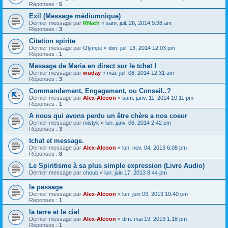
Réponses :
5
Exil (Message médiumnique)
Dernier message par
RNath
«
sam. juil. 26, 2014 9:38 am
Réponses :
3
Citation spirite
Dernier message par
Olympe
«
dim. juil. 13, 2014 12:03 pm
Réponses :
1
Message de Maria en direct sur le tchat !
Dernier message par
wuday
«
mar. juil. 08, 2014 12:31 am
Réponses :
3
Commandement, Engagement, ou Conseil..?
Dernier message par
Alex-Alcoon
«
sam. janv. 11, 2014 10:11 pm
Réponses :
1
A nous qui avons perdu un être chère a nos coeur
Dernier message par
mistyk
«
lun. janv. 06, 2014 2:42 pm
Réponses :
3
tchat et message.
Dernier message par
Alex-Alcoon
«
lun. nov. 04, 2013 6:08 pm
Réponses :
8
Le Spiritisme à sa plus simple expression (Livre Audio)
Dernier message par
choub
«
lun. juin 17, 2013 8:44 pm
le passage
Dernier message par
Alex-Alcoon
«
lun. juin 03, 2013 10:40 pm
Réponses :
1
la terre et le ciel
Dernier message par
Alex-Alcoon
«
dim. mai 19, 2013 1:18 pm
Réponses :
1