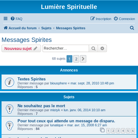
Lumière Spirituelle
FAQ
Inscription
Connexion
R
Accueil du forum
Sujets
Messages Spirites
e
Messages Spirites
c
Rechercher
Recherche avanc
Nouveau sujet
h
e
1
2
Suivant
68 sujets
r
Annonces
c
Textes Spirites
h
Dernier message par
biousphere
«
mar. sept. 28, 2010 10:48 pm
Réponses :
5
e
r
Sujets
Ne souhaitez pas le mort
Dernier message par
mistyk
«
lun. janv. 06, 2014 10:10 am
Réponses :
7
Pour tout ceux qui attende un message de disparu.
Dernier message par
lunatique
«
mar. avr. 15, 2008 6:27 am
Réponses :
84
1
2
3
4
5
6