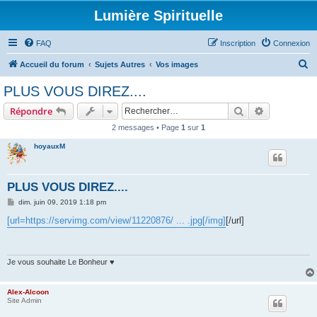
Lumière Spirituelle
FAQ
Inscription
Connexion
R
Accueil du forum
Sujets Autres
Vos images
e
PLUS VOUS DIREZ....
c
Rechercher
Recherche 
Répondre
h
2 messages • Page
1
sur
1
e
hoyauxM
r
c
h
PLUS VOUS DIREZ....
e
M
dim. juin 09, 2019 1:18 pm
e
r
s
[url=https://servimg.com/view/11220876/ ... .jpg[/img]
[/url]
s
a
g
e
Je vous souhaite Le Bonheur ♥
Alex-Alcoon
Site Admin