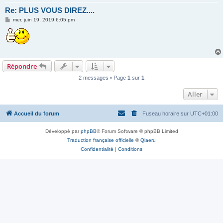
Re: PLUS VOUS DIREZ....
M
mer. juin 19, 2019 6:05 pm
e
s
s
a
g
e
Répondre
2 messages • Page
1
sur
1
Aller
Accueil du forum
Fuseau horaire sur
UTC+01:00
Développé par
phpBB
® Forum Software © phpBB Limited
Traduction française officielle
©
Qiaeru
Confidentialité
|
Conditions