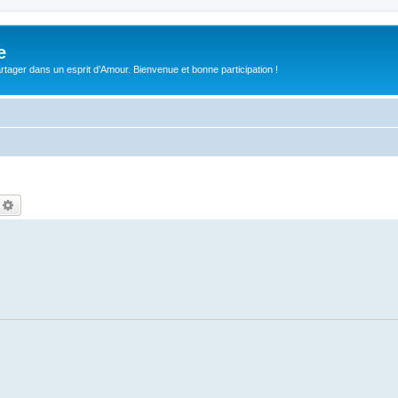
e
tager dans un esprit d’Amour. Bienvenue et bonne participation !
echercher
Recherche avancée