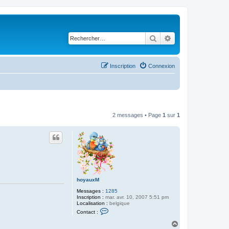
Rechercher
Recherche avancé
Inscription
Connexion
2 messages • Page
1
sur
1
hoyauxM
Messages :
1285
Inscription :
mar. avr. 10, 2007 5:51 pm
Localisation :
belgique
C
Contact :
o
n
H
t