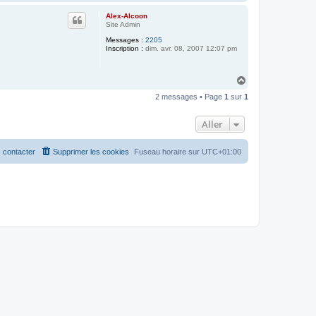
a
a
u
c
Alex-Alcoon
t
t
Site Admin
e
Messages :
2205
r
Inscription :
dim. avr. 08, 2007 12:07 pm
h
o
y
a
H
u
a
x
2 messages • Page
1
sur
1
u
M
t
Aller
 contacter
Supprimer les cookies
Fuseau horaire sur
UTC+01:00