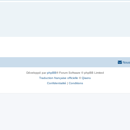
Nous
Développé par
phpBB
® Forum Software © phpBB Limited
Traduction française officielle
©
Qiaeru
Confidentialité
|
Conditions