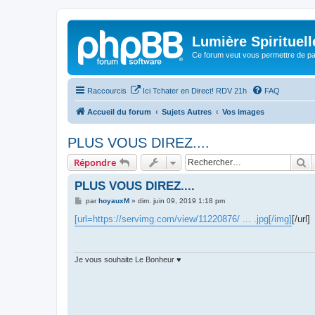
Lumière Spirituell
Ce forum veut vous permettre de par
Raccourcis
Ici Tchater en Direct! RDV 21h
FAQ
Accueil du forum
Sujets Autres
Vos images
PLUS VOUS DIREZ....
R
Répondre
PLUS VOUS DIREZ....
M
par
hoyauxM
»
dim. juin 09, 2019 1:18 pm
e
s
[url=https://servimg.com/view/11220876/ ... .jpg[/img]
[/url]
s
a
g
e
Je vous souhaite Le Bonheur ♥