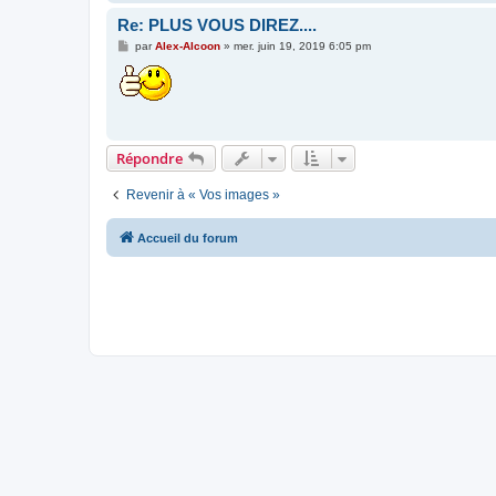
Re: PLUS VOUS DIREZ....
M
par
Alex-Alcoon
»
mer. juin 19, 2019 6:05 pm
e
s
s
a
g
e
Répondre
Revenir à « Vos images »
Accueil du forum