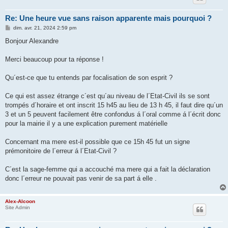
Re: Une heure vue sans raison apparente mais pourquoi ?
M
dim. avr. 21, 2024 2:59 pm
e
s
Bonjour Alexandre
s
a
g
Merci beaucoup pour ta réponse !
e
Qu´est-ce que tu entends par focalisation de son esprit ?
Ce qui est assez étrange c´est qu´au niveau de l´Etat-Civil ils se sont
trompés d´horaire et ont inscrit 15 h45 au lieu de 13 h 45, il faut dire qu´un
3 et un 5 peuvent facilement être confondus á l´oral comme á l´écrit donc
pour la mairie il y a une explication purement matérielle
Concernant ma mere est-il possible que ce 15h 45 fut un signe
prémonitoire de l´erreur á l´Etat-Civil ?
C´est la sage-femme qui a accouché ma mere qui a fait la déclaration
donc l´erreur ne pouvait pas venir de sa part á elle .
Alex-Alcoon
Site Admin