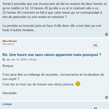
Serait-il possible que son inconscient ait été en avance de deux heures et
qu´en réalité ce fut 13 heures 45 qu´elle a vu et si vraiment elle a vu
15 heures 45 comment se fait-il que cette heure qui ne correspondait á
rien de particulier lui soit restée en mémoire ?
La pendule se trouvait juste en face d´elle donc elle a tres bien pu voir
foule d´autres horaires .
Alex-Alcoon
Site Admin
Re: Une heure vue sans raison apparente mais pourquoi ?
M
dim. avr. 14, 2024 7:45 pm
e
s
Bonjour,
s
a
g
C'est peut être un mélange de ressentis, inconscience et focalisation de
e
son esprit ?
C'est dur en tout cas de trouver une raison précise.
Alexandre
Lirdagis