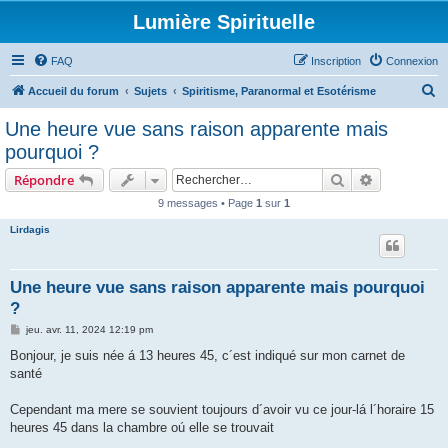
Lumière Spirituelle
FAQ
Inscription
Connexion
R
Accueil du forum
Sujets
Spiritisme, Paranormal et Esotérisme
e
Une heure vue sans raison apparente mais
c
pourquoi ?
h
Rechercher
Recherche 
Répondre
e
9 messages • Page
1
sur
1
r
Lirdagis
c
h
e
Une heure vue sans raison apparente mais pourquoi
?
r
M
jeu. avr. 11, 2024 12:19 pm
e
s
Bonjour, je suis née á 13 heures 45, c´est indiqué sur mon carnet de
s
santé
a
g
e
Cependant ma mere se souvient toujours d´avoir vu ce jour-lá l´horaire 15
heures 45 dans la chambre oú elle se trouvait