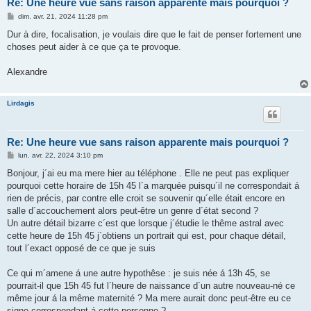
Re: Une heure vue sans raison apparente mais pourquoi ?
M
dim. avr. 21, 2024 11:28 pm
e
s
Dur à dire, focalisation, je voulais dire que le fait de penser fortement une
s
choses peut aider à ce que ça te provoque.
a
g
e
Alexandre
Lirdagis
Re: Une heure vue sans raison apparente mais pourquoi ?
M
lun. avr. 22, 2024 3:10 pm
e
s
Bonjour, j´ai eu ma mere hier au téléphone . Elle ne peut pas expliquer
s
pourquoi cette horaire de 15h 45 l´a marquée puisqu´il ne correspondait á
a
g
rien de précis, par contre elle croit se souvenir qu´elle était encore en
e
salle d´accouchement alors peut-être un genre d´état second ?
Un autre détail bizarre c´est que lorsque j´étudie le thême astral avec
cette heure de 15h 45 j´obtiens un portrait qui est, pour chaque détail,
tout l´exact opposé de ce que je suis
Ce qui m´amene á une autre hypothêse : je suis née á 13h 45, se
pourrait-il que 15h 45 fut l´heure de naissance d´un autre nouveau-né ce
même jour á la même maternité ? Ma mere aurait donc peut-être eu ce
signe correspondant á cette personne ?