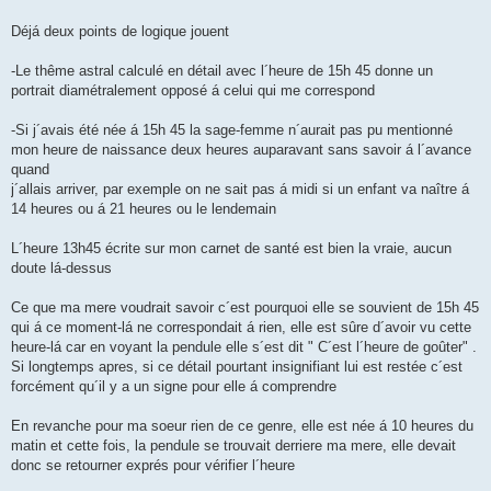
e
Déjá deux points de logique jouent
-Le thême astral calculé en détail avec l´heure de 15h 45 donne un
portrait diamétralement opposé á celui qui me correspond
-Si j´avais été née á 15h 45 la sage-femme n´aurait pas pu mentionné
mon heure de naissance deux heures auparavant sans savoir á l´avance
quand
j´allais arriver, par exemple on ne sait pas á midi si un enfant va naître á
14 heures ou á 21 heures ou le lendemain
L´heure 13h45 écrite sur mon carnet de santé est bien la vraie, aucun
doute lá-dessus
Ce que ma mere voudrait savoir c´est pourquoi elle se souvient de 15h 45
qui á ce moment-lá ne correspondait á rien, elle est sûre d´avoir vu cette
heure-lá car en voyant la pendule elle s´est dit " C´est l´heure de goûter" .
Si longtemps apres, si ce détail pourtant insignifiant lui est restée c´est
forcément qu´il y a un signe pour elle á comprendre
En revanche pour ma soeur rien de ce genre, elle est née á 10 heures du
matin et cette fois, la pendule se trouvait derriere ma mere, elle devait
donc se retourner exprés pour vérifier l´heure