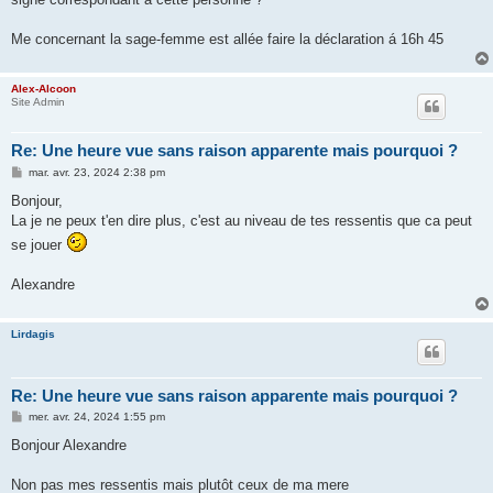
Me concernant la sage-femme est allée faire la déclaration á 16h 45
Alex-Alcoon
Site Admin
Re: Une heure vue sans raison apparente mais pourquoi ?
M
mar. avr. 23, 2024 2:38 pm
e
s
Bonjour,
s
La je ne peux t'en dire plus, c'est au niveau de tes ressentis que ca peut
a
g
se jouer
e
Alexandre
Lirdagis
Re: Une heure vue sans raison apparente mais pourquoi ?
M
mer. avr. 24, 2024 1:55 pm
e
s
Bonjour Alexandre
s
a
g
Non pas mes ressentis mais plutôt ceux de ma mere