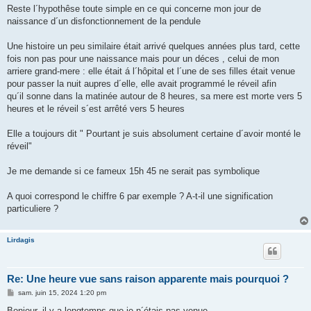
Reste l´hypothêse toute simple en ce qui concerne mon jour de
naissance d´un disfonctionnement de la pendule
Une histoire un peu similaire était arrivé quelques années plus tard, cette
fois non pas pour une naissance mais pour un déces , celui de mon
arriere grand-mere : elle était á l´hôpital et l´une de ses filles était venue
pour passer la nuit aupres d´elle, elle avait programmé le réveil afin
qu´il sonne dans la matinée autour de 8 heures, sa mere est morte vers 5
heures et le réveil s´est arrêté vers 5 heures
Elle a toujours dit " Pourtant je suis absolument certaine d´avoir monté le
réveil"
Je me demande si ce fameux 15h 45 ne serait pas symbolique
A quoi correspond le chiffre 6 par exemple ? A-t-il une signification
particuliere ?
Lirdagis
Re: Une heure vue sans raison apparente mais pourquoi ?
M
sam. juin 15, 2024 1:20 pm
e
s
Bonjour, il y a longtemps que je n´étais pas venue