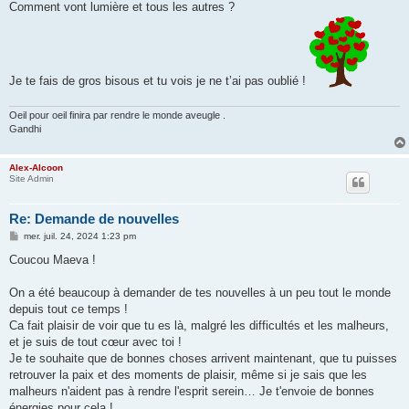
Comment vont lumière et tous les autres ?
Je te fais de gros bisous et tu vois je ne t’ai pas oublié !
Oeil pour oeil finira par rendre le monde aveugle .
Gandhi
Alex-Alcoon
Site Admin
Re: Demande de nouvelles
M
mer. juil. 24, 2024 1:23 pm
e
s
Coucou Maeva !
s
a
g
On a été beaucoup à demander de tes nouvelles à un peu tout le monde
e
depuis tout ce temps !
Ca fait plaisir de voir que tu es là, malgré les difficultés et les malheurs,
et je suis de tout cœur avec toi !
Je te souhaite que de bonnes choses arrivent maintenant, que tu puisses
retrouver la paix et des moments de plaisir, même si je sais que les
malheurs n'aident pas à rendre l'esprit serein… Je t'envoie de bonnes
énergies pour cela !