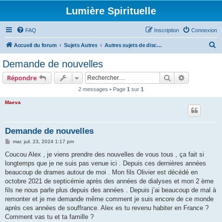
Lumière Spirituelle
FAQ
Inscription
Connexion
R
Accueil du forum
Sujets Autres
Autres sujets de discussions - Variés et ouverts -
e
Demande de nouvelles
c
Rechercher
Recherche 
Répondre
h
2 messages • Page
1
sur
1
e
Maeva
r
c
h
Demande de nouvelles
e
M
mar. juil. 23, 2024 1:17 pm
e
r
s
Coucou Alex , je viens prendre des nouvelles de vous tous , ça fait si
s
longtemps que je ne suis pas venue ici . Depuis ces dernières années
a
g
beaucoup de drames autour de moi . Mon fils Olivier est décédé en
e
octobre 2021 de septicémie après des années de dialyses et mon 2 ème
fils ne nous parle plus depuis des années . Depuis j’ai beaucoup de mal à
remonter et je me demande même comment je suis encore de ce monde
après ces années de souffrance. Alex es tu revenu habiter en France ?
Comment vas tu et ta famille ?