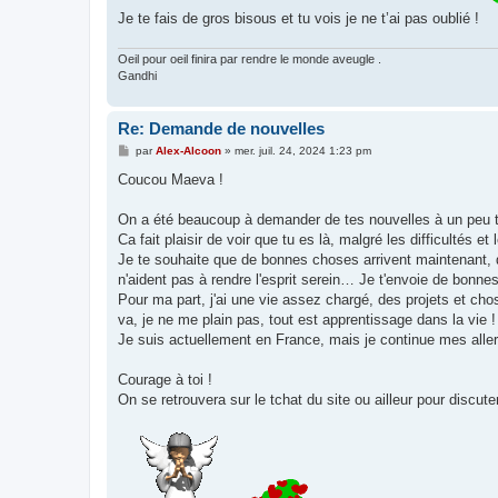
Je te fais de gros bisous et tu vois je ne t’ai pas oublié !
Oeil pour oeil finira par rendre le monde aveugle .
Gandhi
Re: Demande de nouvelles
M
par
Alex-Alcoon
»
mer. juil. 24, 2024 1:23 pm
e
s
Coucou Maeva !
s
a
g
On a été beaucoup à demander de tes nouvelles à un peu t
e
Ca fait plaisir de voir que tu es là, malgré les difficultés e
Je te souhaite que de bonnes choses arrivent maintenant, q
n'aident pas à rendre l'esprit serein… Je t'envoie de bonnes
Pour ma part, j'ai une vie assez chargé, des projets et cho
va, je ne me plain pas, tout est apprentissage dans la vie !
Je suis actuellement en France, mais je continue mes aller
Courage à toi !
On se retrouvera sur le tchat du site ou ailleur pour discuter