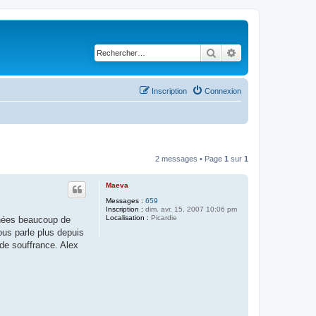
Rechercher
Recherche avancé
Inscription
Connexion
2 messages • Page
1
sur
1
Maeva
Messages :
659
Inscription :
dim. avr. 15, 2007 10:06 pm
Localisation :
Picardie
nnées beaucoup de
ous parle plus depuis
e souffrance. Alex