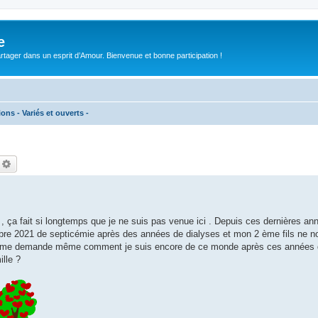
e
tager dans un esprit d’Amour. Bienvenue et bonne participation !
ons - Variés et ouverts -
echercher
Recherche avancée
, ça fait si longtemps que je ne suis pas venue ici . Depuis ces dernières a
obre 2021 de septicémie après des années de dialyses et mon 2 ème fils ne n
je me demande même comment je suis encore de ce monde après ces années d
lle ?