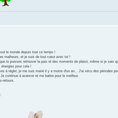
out le monde depuis tout ce temps !
t les malheurs, et je suis de tout cœur avec toi !
ue tu puisses retrouver la paix et des moments de plaisir, même si je sais q
 énergies pour cela !
ses à régler, je me suis marié il y a moins d'un an... J'ai vécu des périodes p
 Je continue à avancer et me battre pour le meilleur.
s-retours.
.