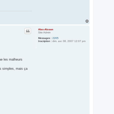
H
a
u
Alex-Alcoon
t
Site Admin
Messages :
2205
Inscription :
dim. avr. 08, 2007 12:07 pm
ue les malheurs
as simples, mais ça