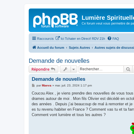
Lumière Spirituell
Ce forum veut vous permettre de par
Raccourcis
Ici Tchater en Direct! RDV 21h
FAQ
Accueil du forum
Sujets Autres
Autres sujets de discussi
Demande de nouvelles
R
Répondre
Demande de nouvelles
M
par
Maeva
»
mar. juil. 23, 2024 1:17 pm
e
s
Coucou Alex , je viens prendre des nouvelles de vous tous 
s
drames autour de moi . Mon fils Olivier est décédé en oct
a
g
des années . Depuis j’ai beaucoup de mal à remonter et 
e
es tu revenu habiter en France ? Comment vas tu et ta fami
Comment vont lumière et tous les autres ?