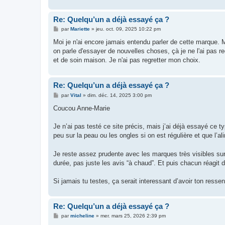
Re: Quelqu’un a déjà essayé ça ?
M
par
Mariette
»
jeu. oct. 09, 2025 10:22 pm
e
s
Moi je n'ai encore jamais entendu parler de cette marque
s
on parle d'essayer de nouvelles choses, çà je ne l'ai pas re
a
g
et de soin maison. Je n'ai pas regretter mon choix.
e
Re: Quelqu’un a déjà essayé ça ?
M
par
Vital
»
dim. déc. 14, 2025 3:00 pm
e
s
Coucou Anne-Marie
s
a
g
Je n’ai pas testé ce site précis, mais j’ai déjà essayé ce
e
peu sur la peau ou les ongles si on est régulière et que l’al
Je reste assez prudente avec les marques très visibles sur 
durée, pas juste les avis “à chaud”. Et puis chacun réagit d
Si jamais tu testes, ça serait interessant d’avoir ton ress
Re: Quelqu’un a déjà essayé ça ?
M
par
micheline
»
mer. mars 25, 2026 2:39 pm
e