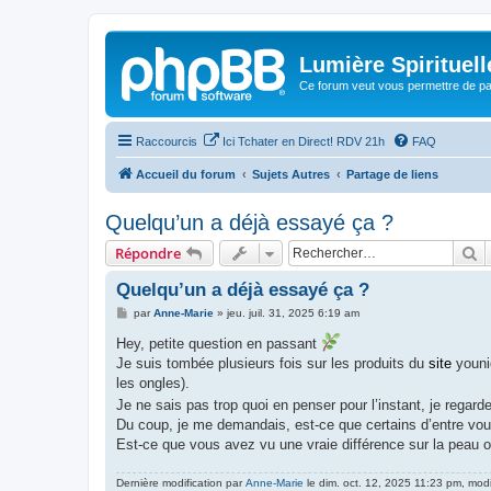
Lumière Spirituell
Ce forum veut vous permettre de par
Raccourcis
Ici Tchater en Direct! RDV 21h
FAQ
Accueil du forum
Sujets Autres
Partage de liens
Quelqu’un a déjà essayé ça ?
R
Répondre
Quelqu’un a déjà essayé ça ?
M
par
Anne-Marie
»
jeu. juil. 31, 2025 6:19 am
e
s
Hey, petite question en passant
s
Je suis tombée plusieurs fois sur les produits du
site
youniq
a
g
les ongles).
e
Je ne sais pas trop quoi en penser pour l’instant, je regar
Du coup, je me demandais, est-ce que certains d’entre vou
Est-ce que vous avez vu une vraie différence sur la peau 
Dernière modification par
Anne-Marie
le dim. oct. 12, 2025 11:23 pm, modif