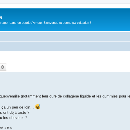
e
tager dans un esprit d’Amour. Bienvenue et bonne participation !
echercher
Recherche avancée
uebyemilie (notamment leur cure de collagène liquide et les gummies pour l
de ça un peu de loin…
s ont déjà testé ?
ou les cheveux ?
ié 1 fois.