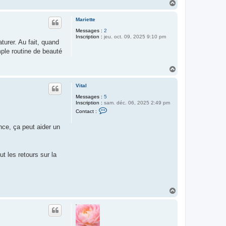
H
a
u
Mariette
t
Messages :
2
Inscription :
jeu. oct. 09, 2025 9:10 pm
urer. Au fait, quand
mple routine de beauté
H
a
u
Vital
t
Messages :
5
Inscription :
sam. déc. 06, 2025 2:49 pm
C
Contact :
o
n
nce, ça peut aider un
t
a
c
t
e
t les retours sur la
r
V
i
t
a
l
H
a
u
t