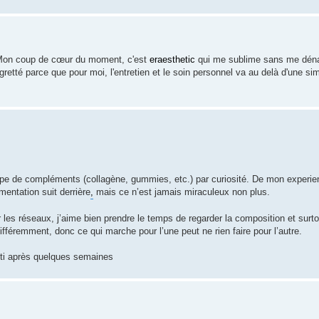
. Mon coup de cœur du moment, c'est
eraesthetic
qui me sublime sans me dénat
gretté parce que pour moi, l'entretien et le soin personnel va au delà d'une si
 type de compléments (collagène, gummies, etc.) par curiosité. De mon experie
imentation suit derrière
,
mais ce n’est jamais miraculeux non plus.
les réseaux, j’aime bien prendre le temps de regarder la composition et surtou
ifféremment, donc ce qui marche pour l’une peut ne rien faire pour l’autre.
enti après quelques semaines