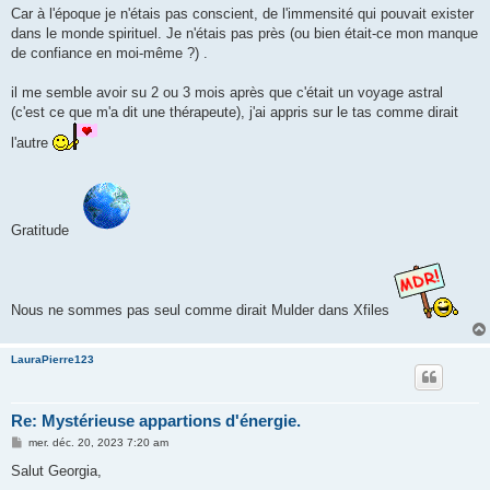
Car à l'époque je n'étais pas conscient, de l'immensité qui pouvait exister
dans le monde spirituel. Je n'étais pas près (ou bien était-ce mon manque
de confiance en moi-même ?) .
il me semble avoir su 2 ou 3 mois après que c'était un voyage astral
(c'est ce que m'a dit une thérapeute), j'ai appris sur le tas comme dirait
l'autre
Gratitude
Nous ne sommes pas seul comme dirait Mulder dans Xfiles
LauraPierre123
Re: Mystérieuse appartions d'énergie.
M
mer. déc. 20, 2023 7:20 am
e
s
Salut Georgia,
s