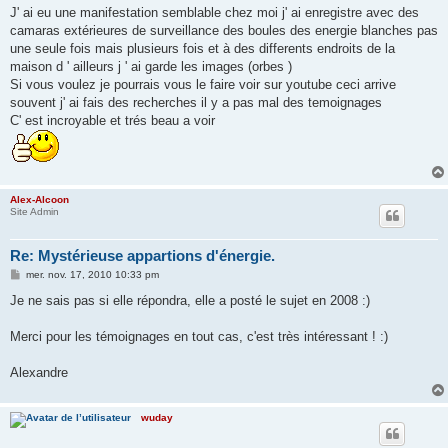
s
J' ai eu une manifestation semblable chez moi j' ai enregistre avec des
s
camaras extérieures de surveillance des boules des energie blanches pas
a
g
une seule fois mais plusieurs fois et à des differents endroits de la
e
maison d ' ailleurs j ' ai garde les images (orbes )
Si vous voulez je pourrais vous le faire voir sur youtube ceci arrive
souvent j' ai fais des recherches il y a pas mal des temoignages
C' est incroyable et trés beau a voir
Alex-Alcoon
Site Admin
Re: Mystérieuse appartions d'énergie.
M
mer. nov. 17, 2010 10:33 pm
e
s
Je ne sais pas si elle répondra, elle a posté le sujet en 2008 :)
s
a
g
Merci pour les témoignages en tout cas, c'est très intéressant ! :)
e
Alexandre
wuday