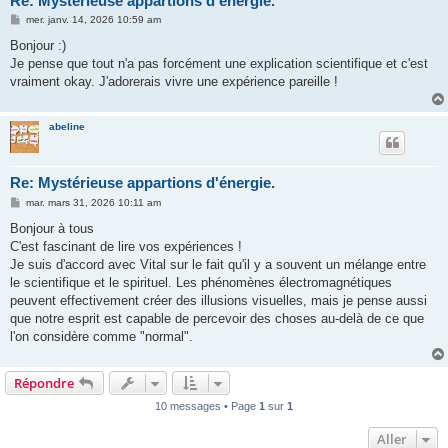
Re: Mystérieuse appartions d'énergie.
M
mer. janv. 14, 2026 10:59 am
e
s
Bonjour :)
s
Je pense que tout n'a pas forcément une explication scientifique et c'est
a
g
vraiment okay. J'adorerais vivre une expérience pareille !
e
abeline
Re: Mystérieuse appartions d'énergie.
M
mar. mars 31, 2026 10:11 am
e
s
Bonjour à tous
s
C'est fascinant de lire vos expériences !
a
g
Je suis d'accord avec Vital sur le fait qu'il y a souvent un mélange entre
e
le scientifique et le spirituel. Les phénomènes électromagnétiques
peuvent effectivement créer des illusions visuelles, mais je pense aussi
que notre esprit est capable de percevoir des choses au-delà de ce que
l'on considère comme "normal".
Répondre
10 messages • Page
1
sur
1
Aller