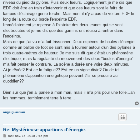
niveau du pied du pylône. Puis deux lueurs. Logiquement je me dis que
EDF doit être en train d'intervenir et que ces lueurs sont le faits de
lampes d'éclairage genre torche. Mais non, il n'y a pas de voiture EDF le
long de la route qui borde l'enceinte EDF.
Immédiatement je repense à l'histoire des deux jeunes qui se sont
électrocutés et je me dis que des gamins ont réussi à rentrer dans
l'enceinte.
Mais ce que j'ai vu m'a fait frissonner. Deux espèces de boules d'énergie
comme un ballon de foot se sont mis à tourner autour d'un des pylônes à
trois quatre-mètres de hauteur. Je me suis dit que c'était un phénomène
électrique, mais la régularité du mouvement des deux "boules d'énergie"
m'a fait penser le contraire. La scène a durée une voire deux minutes.
Ai je rêvée? Est ce la fatigue?? Est ce un signe divin? Ou de tel
phénomène d'apparition énergétique peuvent t'ils se produire au
quotidien??
Bien sur que j'en ai parlée à mon mari, mais il m'a pris pour une folle...ah
les hommes, terriblement terre à terre...
angelguardian
Re: Mystérieuse appartions d'énergie.
M
mar. nov. 16, 2010 7:45 pm
e