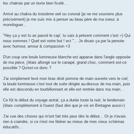
les chakras par un texte bien ficelé...
Arrivé au chakra du troisième oeil ou coronal (je ne me souviens plus
précisément) je me suis mis à penser au beau père de ma soeur, à
monologuer...
"Hey ça y est tu as passé le cap', tu sais à présent comment c'est =) Qui
nous sommes ! Quel est notre but ! ect "... Je disais ça par la pensée
avec humour, amour & compassion <3
D'un coup une boule lumineuse blanche est apparue dans l'angle opposée
de ma pièce, j'étais allongé sur le canapé, grand choc, comment est-ce
possible ? Qu'est-ce donc ?
J'ai simplement levé mon bras droit pomme de main ouverte vers le ciel,
la boule lumineuse c'est tout de suite dirigée au-dessus de ma main, puis
elle est descendu en tourbillonnant et elle est rentrée dans ma main...
Ce fût le début du voyage astral, ça a durée toute la nuit, le lendemain
j'étais complétement à l'ouest (faut dire que je vis en Bretagne aussi=)
J'ai vue des choses qui m'ont fait très peur dès le début... Or je n'avais
rien à craindre, si ce n'est me libérer au mieux de mes vieux schémas
éducatifs...