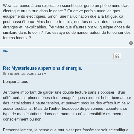
a
g
Wow t'as pensé à une explication scientifique, genre un phénomène d'arc
e
électrique ou un truc dans le genre ? Ça arrive parfois avec les gros
équipements électriques. Sinon, une hallucination due à la fatigue, ça
peut aussi être ça. Mais bon, je te crois, des fois on voit des choses
étranges et inexplicables. Peut-être que d'autres ont vu quelque chose de
similaire dans le coin ? T'as essayé de demander autour de toi ou sur des
forums locaux ?
Vital
Re: Mystérieuse appartions d'énergie.
M
dim. déc. 14, 2025 3:13 pm
e
s
Bonjour à tous
s
a
g
Je trouve important de garder une double lecture sans s’opposer : d’un
e
côté, certains phénomènes électromagnétiques existent bel et bien autour
des installations à haute tension, et peuvent produire des effets lumineux
assez troublants. Mais de l’autre, beaucoup de personnes rapportent ce
type de manifestations dans des moments où la sensibilité est accrue,
consciemment ou non.
Personnellement, je pense que tout n’est pas forcément soit scientifique