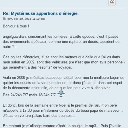
Re: Mystérieuse appartions d'énergie.
M
dim. oct. 30, 2016 11:10 pm
e
s
Bonjour à tous !
s
a
g
angelguardian, concernant les lumières, à cette époque, c'est il passé
e
des événements spéciaux, comme une rupture, un décès, accident ou
autre ?..
Ces boules d'énergies, si se sont les mêmes que celle que j'ai vu dans
mon salon en 2009, sont des véhicules (ce n'est que mon avis personnel)
qui permettent à des "esprits" de voyager.
Voilà en 2009 je méditais beaucoup, c'était pour moi la meilleure façon de
quitter les soucis de la vie quotidienne, et donc j'étais tjs dans cet esprit
de la découverte spirituelle, de ce que l'on peut vivre & découvrir.
Pas 24/24h 7/7 mais 18/24h 7/7
Et donc, lors de la semaine entre Noël & le premier de l'an, mon père
m'appelle à 17.30 pour m'informer du décès du beau papa de ma soeur...
J'étais en voiture j'allais faire des courses...
En rentrant je m'allonge comme d'hab', la bougie, le mp3... Puis j'éveille