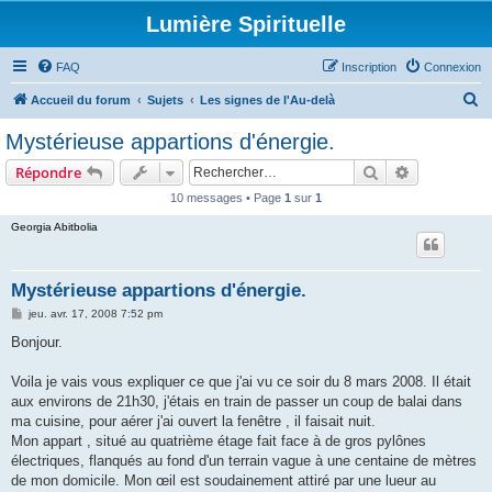
Lumière Spirituelle
FAQ
Inscription
Connexion
R
Accueil du forum
Sujets
Les signes de l'Au-delà
e
Mystérieuse appartions d'énergie.
c
Rechercher
Recherche 
Répondre
h
10 messages • Page
1
sur
1
e
Georgia Abitbolia
r
c
h
Mystérieuse appartions d'énergie.
e
M
jeu. avr. 17, 2008 7:52 pm
e
r
s
Bonjour.
s
a
g
Voila je vais vous expliquer ce que j'ai vu ce soir du 8 mars 2008. Il était
e
aux environs de 21h30, j'étais en train de passer un coup de balai dans
ma cuisine, pour aérer j'ai ouvert la fenêtre , il faisait nuit.
Mon appart , situé au quatrième étage fait face à de gros pylônes
électriques, flanqués au fond d'un terrain vague à une centaine de mètres
de mon domicile. Mon œil est soudainement attiré par une lueur au