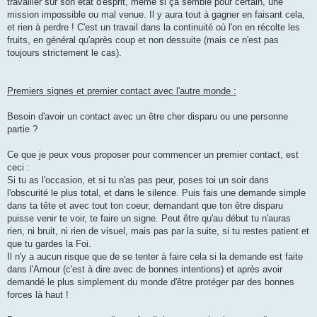
travailler sur son état d'esprit, même si ça semble pour certain, une
mission impossible ou mal venue. Il y aura tout à gagner en faisant cela,
et rien à perdre ! C'est un travail dans la continuité où l'on en récolte les
fruits, en général qu'après coup et non dessuite (mais ce n'est pas
toujours strictement le cas).
Premiers signes et premier contact avec l'autre monde :
Besoin d'avoir un contact avec un être cher disparu ou une personne
partie ?
Ce que je peux vous proposer pour commencer un premier contact, est
ceci :
Si tu as l'occasion, et si tu n'as pas peur, poses toi un soir dans
l'obscurité le plus total, et dans le silence. Puis fais une demande simple
dans ta tête et avec tout ton coeur, demandant que ton être disparu
puisse venir te voir, te faire un signe. Peut être qu'au début tu n'auras
rien, ni bruit, ni rien de visuel, mais pas par la suite, si tu restes patient et
que tu gardes la Foi.
Il n'y a aucun risque que de se tenter à faire cela si la demande est faite
dans l'Amour (c'est à dire avec de bonnes intentions) et après avoir
demandé le plus simplement du monde d'être protéger par des bonnes
forces là haut !