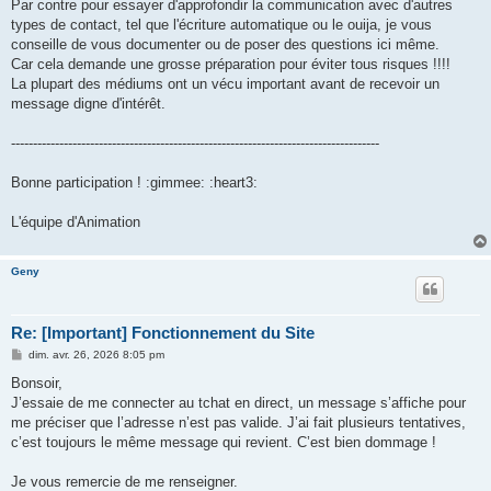
Par contre pour essayer d'approfondir la communication avec d'autres
types de contact, tel que l'écriture automatique ou le ouija, je vous
conseille de vous documenter ou de poser des questions ici même.
Car cela demande une grosse préparation pour éviter tous risques !!!!
La plupart des médiums ont un vécu important avant de recevoir un
message digne d'intérêt.
------------------------------------------------------------------------------------
Bonne participation ! :gimmee: :heart3:
L'équipe d'Animation
Geny
Re: [Important] Fonctionnement du Site
M
dim. avr. 26, 2026 8:05 pm
e
s
Bonsoir,
s
J’essaie de me connecter au tchat en direct, un message s’affiche pour
a
g
me préciser que l’adresse n’est pas valide. J’ai fait plusieurs tentatives,
e
c’est toujours le même message qui revient. C’est bien dommage !
Je vous remercie de me renseigner.