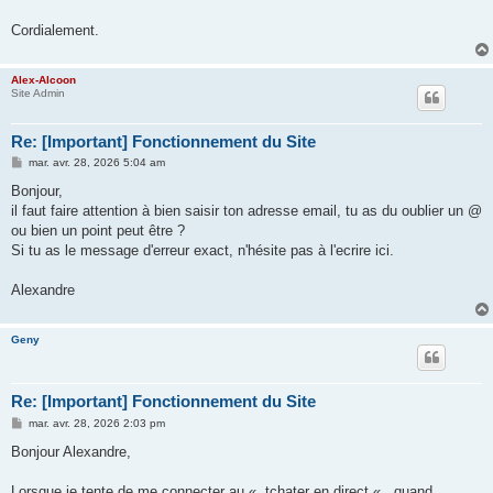
Cordialement.
Alex-Alcoon
Site Admin
Re: [Important] Fonctionnement du Site
M
mar. avr. 28, 2026 5:04 am
e
s
Bonjour,
s
il faut faire attention à bien saisir ton adresse email, tu as du oublier un @
a
g
ou bien un point peut être ?
e
Si tu as le message d'erreur exact, n'hésite pas à l'ecrire ici.
Alexandre
Geny
Re: [Important] Fonctionnement du Site
M
mar. avr. 28, 2026 2:03 pm
e
s
Bonjour Alexandre,
s
a
g
Lorsque je tente de me connecter au « tchater en direct « , quand