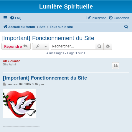
Lumière Spirituelle
FAQ
Inscription
Connexion
R
Accueil du forum
Site
Tout sur le site
e
[Important] Fonctionnement du Site
c
Rechercher
Recherche 
Répondre
h
4 messages • Page
1
sur
1
e
Alex-Alcoon
r
Site Admin
c
h
[Important] Fonctionnement du Site
e
M
lun. avr. 09, 2007 5:02 pm
e
r
s
s
a
g
e
-------------------------------