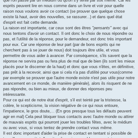
que l'on passe par un médium ou qu'on s'y tente par soit même. Car les
esprits peuvent lire en nous comme dans un livre et voir pour quelle
raison nous voulons avoir ce contact (se prouver que quelque chose
existe là haut, avoir des nouvelles, se rassurer...) et dans quel état
d'esprit est fait cette demande.
La raison est importante, car ceux sont des êtres
"pensants"
avec qui
nous tentons d'avoir un contact. Il ont donc le choix de nous répondre ou
pas, et l'utilité de la réponse, pour le demandeur, est donc très important
pour eux. Car une réponse de leur part (par de bons esprits qui ne
cherchent pas à se jouer de nous) doit toujours être utile, et vous
permettre de vous aider à avancer. Par conséquence, s'ils savent que la
réponse ne servira pas ou fera plus de mal que de bien (ils sont les mieux
placés pour le discerner de la haut) et donc que vous n'êtes, en définitive,
pas prêt à la recevoir, ainsi que si cela n'a pas d'utilité pour vous(comme
par exemple se prouver que l'autre monde existe n'est pas utile pour notre
avancement en ce monde, de manière générale), alors ils risquent de ne
pas répondre, ou bien au mieux, de donner des réponses peu
intéressante.
Pour ce qui est de notre état d'esprit, s'il est teinté par la tristesse, la
colère, le scepticisme, la vision négative de ce qui nous entoure,
l'impatience, le gros doute,... (En gros presque tous les défauts peuvent
agir en mal) Cela peut bloquer tous contacts avec l'autre monde ou attirer
de mauvais esprits qui pourront jouer les troubles fêtes, avec le médium
ou avec vous, si vous tentez de prendre contact vous même.
Il est donc important d'aider la prise de contact en tentant si possible de